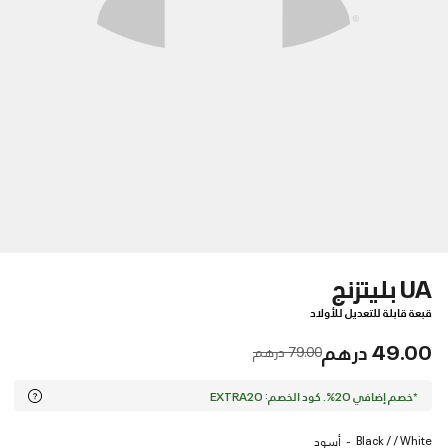
UA بليتزنج
قبعة قابلة للتعديل للأولاد
49.00 درهم
Price reduced from
to
79.00 درهم
*خصم إضافي 20%. كود الخصم: EXTRA20
Black / / White
أسود