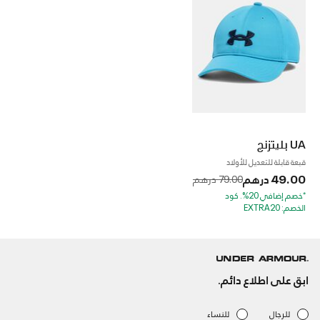
UA بليتزنج
قبعة قابلة للتعديل للأولاد
49.00 درهم
to
Price reduced from
79.00 درهم
*خصم إضافي 20%. كود
الخصم: EXTRA20
ابق على اطلاع دائم.
للرجال
للنساء