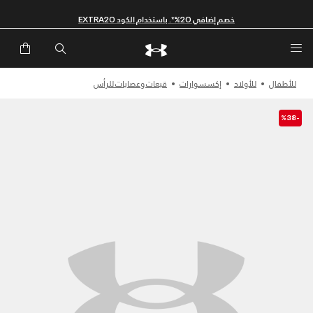
خصم إضافي 20%*. باستخدام الكود EXTRA20
للأطفال
للأولاد
إكسسوارات
قبعات وعصابات للرأس
-%38