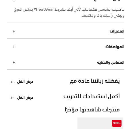
لا تحجب الشمس فقط لأنها تأتي أيضا بشريط HeatGear® يمتص العرق
ويبقي رأسك جافا ومنتعشا.
المميزات
المواصفات
المقاس والعناية
يفضله زبائننا عادة مع
عرض الكل
أكمل استعدادك للتدريب
عرض الكل
منتجات شاهدتها مؤخرًا
-%38