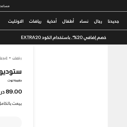
مساعدة
جديدنا
رجال
نساء
أطفال
أحذية
رياضات
الاوتليت
خصم إضافي 20%*. باستخدام الكود EXTRA20
رياضات
اليوغا
ستوديو لا
حقيبة توت
89.00 درهم
بيعت بالكامل