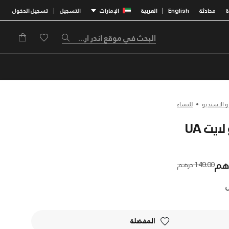
محادثة
English
العربية
الإمارات
التسجيل
تسجيل الدخول
|
|
 و الاستديو
للنساء
يت UA
Price reduced from
to
149.00 درهم
المفضلة