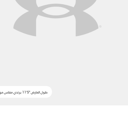
طول العارض "5'11 يرتدي مقاس موحد