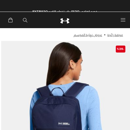
خصم إضافي 20%*. باستخدام الكود EXTRA20
موضة رائجة
عروض نهاية الموسم
-%26