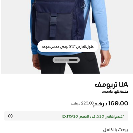
طول العارض "5'8 يرتدي مقاس موحد
UA تريومف
حقيبة ظهر كامبوس
169.00 درهم
Price reduced from
to
229.00 درهم
*خصم إضافي 20%. كود الخصم: EXTRA20
بيعت بالكامل