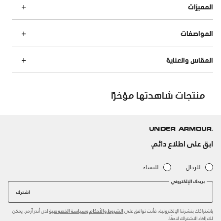
المميزات
المواصفات
المقاس والعناية
منتجات شاهدتها مؤخرًا
ابق على اطلاع دائم.
للرجال
للنساء
بريدك الإلكتروني
اشترك
باشتراكك بنشرتنا الإلكترونية، فأنت توافق على
و
لدى أندر آرمر. يمكن
الشروط والأحكام
سياسة الخصوصية
لك إلغاء الاشتراك لاحقًا.