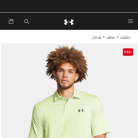
خصم إضافي 20%*. باستخدام الكود EXTRA20
رياضات
جولف
للرجال
-%52