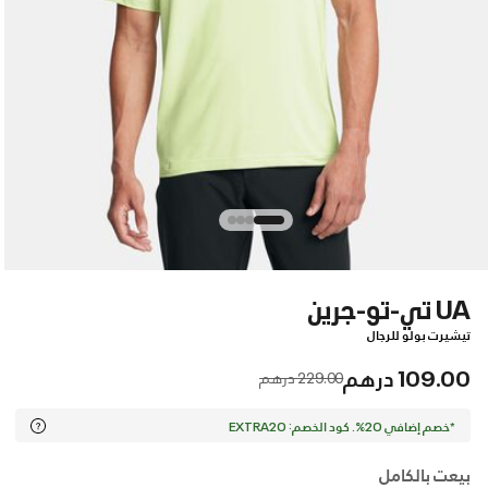
UA تي-تو-جرين
تيشيرت بولو للرجال
109.00 درهم
Price reduced from
to
229.00 درهم
*خصم إضافي 20%. كود الخصم: EXTRA20
بيعت بالكامل