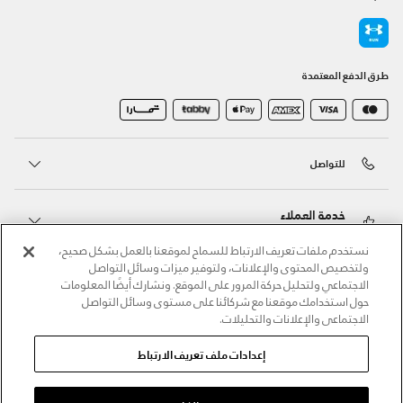
طرق الدفع المعتمدة
للتواصل
خدمة العملاء
نستخدم ملفات تعريف الارتباط للسماح لموقعنا بالعمل بشكل صحيح،
ولتخصيص المحتوى والإعلانات، ولتوفير ميزات وسائل التواصل
حول أندر آرمر
الاجتماعي ولتحليل حركة المرور على الموقع. ونشارك أيضًا المعلومات
حول استخدامك موقعنا مع شركائنا على مستوى وسائل التواصل
الاجتماعي والإعلانات والتحليلات.
أندر آرمر على الشبكات الاجتماعية
إعدادات ملف تعريف الارتباط
©2026 الحقوق محفوظة لشركة اثلوسيتي ش.ذ.م.م،
سياسة الخصوصية
/
الشروط والأحكام
/
سياسة الكوكيز