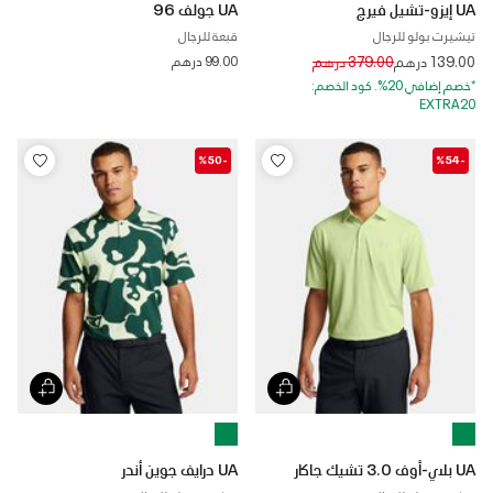
UA إيزو-تشيل فيرج
UA جولف 96
تيشيرت بولو للرجال
قبعة للرجال
Price reduced from
to
139.00 درهم
379.00 درهم
99.00 درهم
*خصم إضافي 20%. كود الخصم:
EXTRA20
-%50
-%54
UA بلاي-أوف 3.0 تشيك جاكار
UA درايف جوين أندر