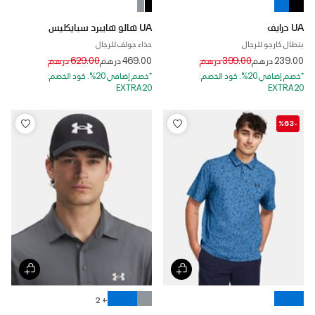
UA درايف
UA هالو هايبرد سبايكليس
بنطال كارجو للرجال
حذاء جولف للرجال
Price reduced from
to
Price reduced from
to
239.00 درهم
399.00 درهم
469.00 درهم
629.00 درهم
*خصم إضافي 20%. كود الخصم:
*خصم إضافي 20%. كود الخصم:
EXTRA20
EXTRA20
-%63
+ 2