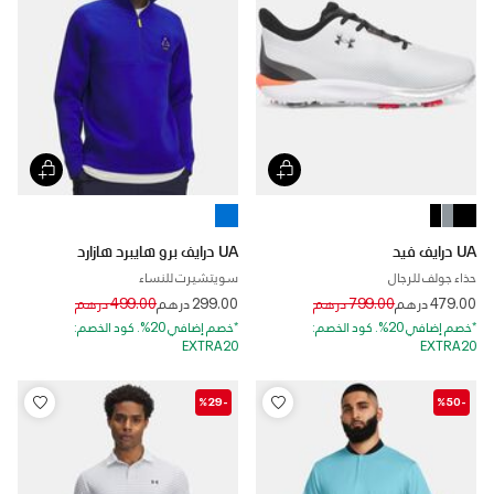
UA درايف فيد
UA درايف برو هايبرد هازارد
حذاء جولف للرجال
سويتشيرت للنساء
Price reduced from
to
Price reduced from
to
479.00 درهم
799.00 درهم
299.00 درهم
499.00 درهم
*خصم إضافي 20%. كود الخصم:
*خصم إضافي 20%. كود الخصم:
EXTRA20
EXTRA20
-%29
-%50