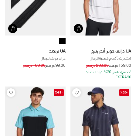
UA درايف جوين أندر رينج
UA بريديد
تيشيرت بأكمام قصيرة للرجال
حزام جولف للرجال
Price reduced from
to
Price reduced from
to
159.00 درهم
299.00 درهم
99.00 درهم
169.00 درهم
*خصم إضافي 20%. كود الخصم:
EXTRA20
-%48
-%30