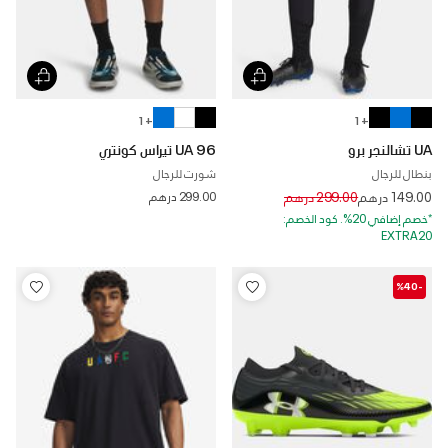
+ 1
+ 1
UA تشالنجر برو
UA 96 تيراس كونتري
بنطال للرجال
شورت للرجال
Price reduced from
to
149.00 درهم
299.00 درهم
299.00 درهم
*خصم إضافي 20%. كود الخصم:
EXTRA20
-%40