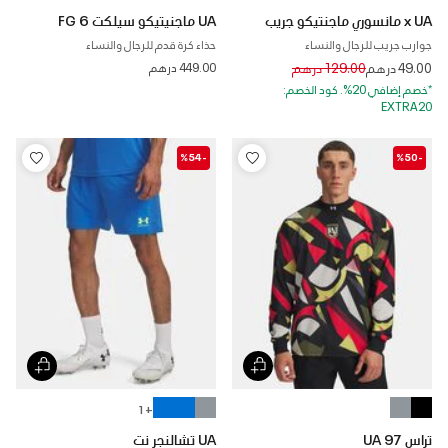
x UA مانسوري ماجنتيكو جريب
UA ماجنيتيكو سيلكت 6 FG
جوارب جريب للرجال والنساء
حذاء كرة قدم للرجال والنساء
Price reduced from
to
49.00 درهم
129.00 درهم
449.00 درهم
*خصم إضافي 20%. كود الخصم:
EXTRA20
-%54
-%50
+ 1
تراس UA 97
UA تشالنجر نت