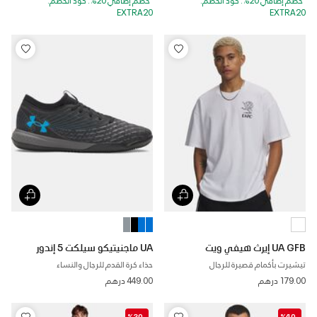
EXTRA20
EXTRA20
UA GFB إيرث هيفي ويت
UA ماجنيتيكو سيلكت 5 إندور
تيشيرت بأكمام قصيرة للرجال
حذاء كرة القدم للرجال والنساء
179.00 درهم
449.00 درهم
-%30
-%40