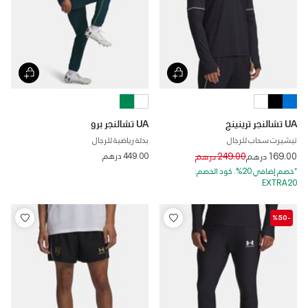
UA تشالنجر ترينينج
UA تشالنجر برو
تيشيرت سحاب للرجال
بدلة رياضية للرجال
Price reduced from
to
169.00 درهم
249.00 درهم
449.00 درهم
*خصم إضافي 20%. كود الخصم:
EXTRA20
-%50