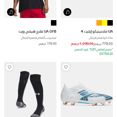
UA ماجنيتيكو إيليت 4
UA GFB فلاج هيفي ويت
حذاء كرة قدم للرجال
تيشيرت بأكمام قصيرة للرجال
Price reduced from
to
779.00 درهم
1,299.00 درهم
179.00 درهم
*خصم إضافي 20%. كود الخصم:
EXTRA20