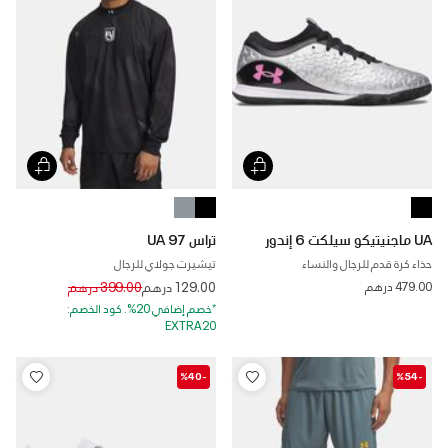
UA ماجنيتيكو سيلكت 6 إندور
تراس UA 97
حذاء كرة قدم للرجال والنساء
تيشيرت جولاي للرجال
Price reduced from
to
479.00 درهم
129.00 درهم
399.00 درهم
*خصم إضافي 20%. كود الخصم:
EXTRA20
-%40
-%54