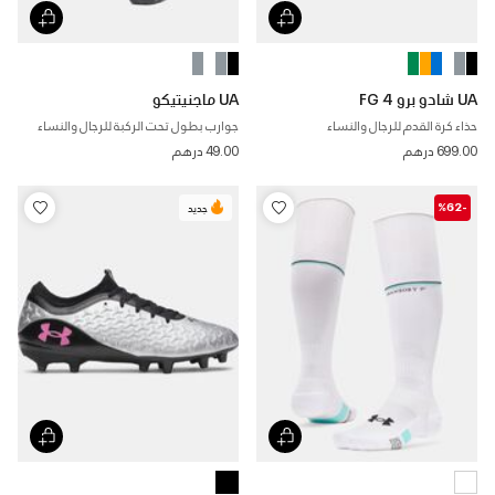
UA شادو برو 4 FG
UA ماجنيتيكو
حذاء كرة القدم للرجال والنساء
جوارب بطول تحت الركبة للرجال والنساء
699.00 درهم
49.00 درهم
-%62
جديد