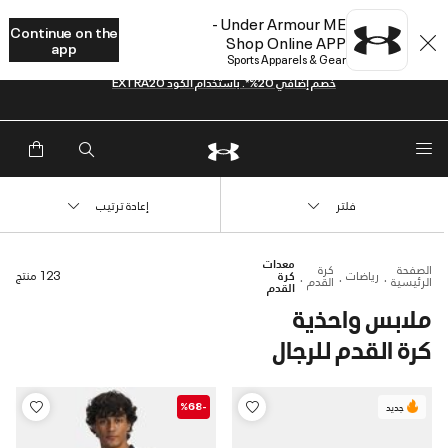
Under Armour ME -
Continue on the
Shop Online APP
app
Sports Apparels & Gear
خصم إضافي 20%*. باستخدام الكود EXTRA20
فلتر
إعادة ترتيب
معدات
الصفحة
كرة
رياضات
كرة
123 منتج
الرئيسية
القدم
القدم
ملابس واحذية
كرة القدم للرجال
-%68
جديد