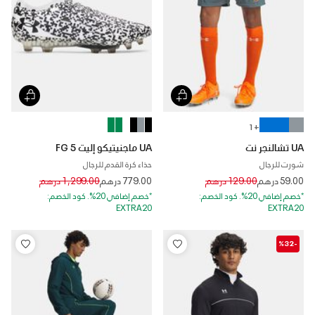
+ 1
UA تشالنجر نت
UA ماجنيتيكو إليت 5 FG
شورت للرجال
حذاء كرة القدم للرجال
Price reduced from
to
Price reduced from
to
59.00 درهم
129.00 درهم
779.00 درهم
1,299.00 درهم
*خصم إضافي 20%. كود الخصم:
*خصم إضافي 20%. كود الخصم:
EXTRA20
EXTRA20
-%32