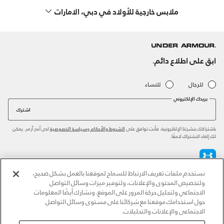
ملابس خارجية للأولاد في دبي، الامارات
ابق على اطلاع دائم.
للرجال
للنساء
بريدك الإلكتروني
اشترك
باشتراكك بنشرتنا الإلكترونية، فأنت توافق على
و
لدى أندر آرمر. يمكن
الشروط والأحكام
سياسة الخصوصية
لك إلغاء الاشتراك لاحقًا.
نستخدم ملفات تعريف الارتباط للسماح لموقعنا بالعمل بشكل صحيح،
طرق الدفع المعتمدة
ولتخصيص المحتوى والإعلانات، ولتوفير ميزات وسائل التواصل
الاجتماعي ولتحليل حركة المرور على الموقع. ونشارك أيضًا المعلومات
حول استخدامك موقعنا مع شركائنا على مستوى وسائل التواصل
الاجتماعي والإعلانات والتحليلات.