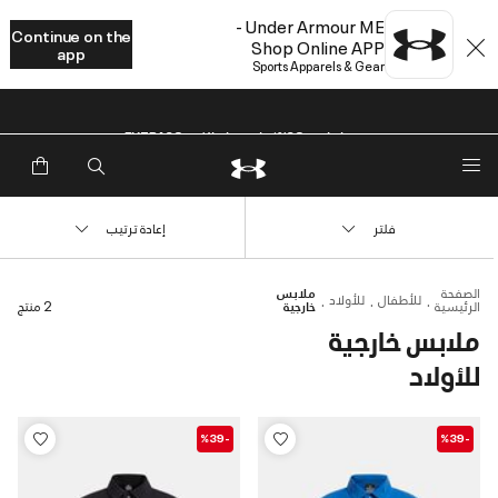
Under Armour ME -
Continue on the
Shop Online APP
app
Sports Apparels & Gear
خصم إضافي 20%*. باستخدام الكود EXTRA20
فلتر
إعادة ترتيب
الصفحة
ملابس
للأطفال
للأولاد
الرئيسية
خارجية
2 منتج
ملابس خارجية
للأولاد
-%39
-%39