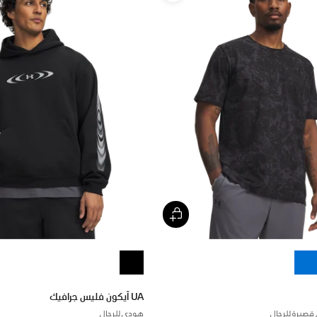
UA آيكون فليس جرافيك
قصيرة للرجال
هودي للرجال