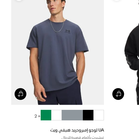
+ 2
UA لوجو إمبرودريد هيفي ويت
تيشيرت بأكمام قصيرة للرجال