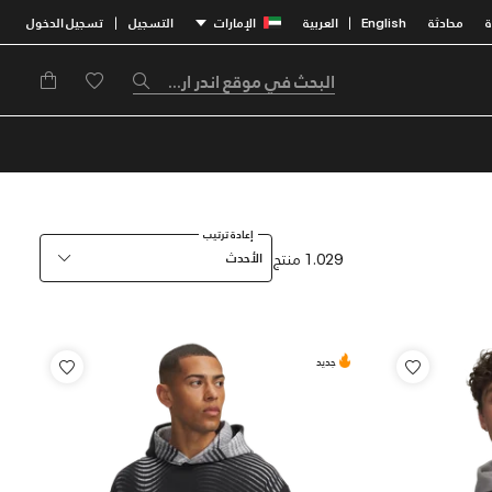
محادثة
English
العربية
الإمارات
التسجيل
تسجيل الدخول
|
|
إعادة ترتيب
1.029 منتج
الأحدث
جديد