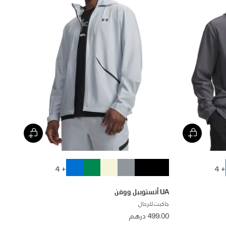
+ 4
+ 4
UA أنستوببل ووفن
جاكيت للرجال
499.00 درهم