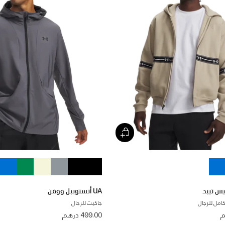
UA أنستوببل ووفن
امل للرجال
جاكيت للرجال
499.00 درهم