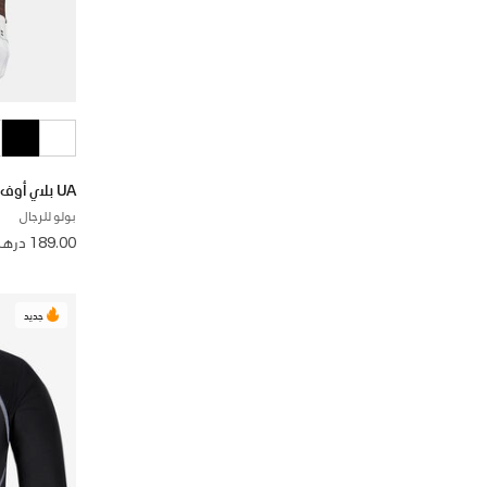
UA بلاي أوف 3.0 برينتد
بولو للرجال
from
189.00 درهم
جديد