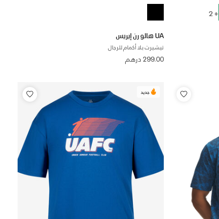
+ 2
UA هالو رن إيريس
تيشيرت بلا أكمام للرجال
299.00 درهم
جديد