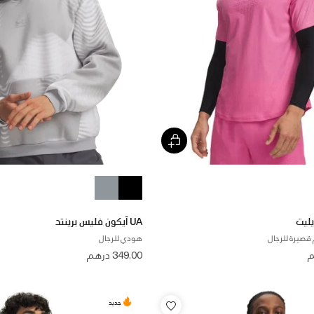
UA آيكون فليس برينتد
قصيرة للرجال
هودي للرجال
349.00 درهم
جديد