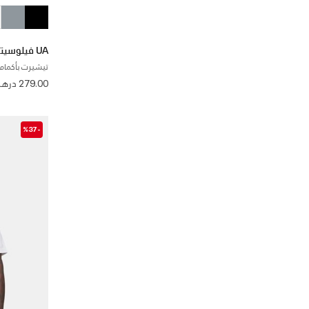
UA فيلوسيتي برو
تيشيرت بأكمام 
279.00 درهم
-%37