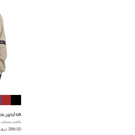
UA آيكون فليس تيبد
جاكيت بسحاب ك
399.00 درهم