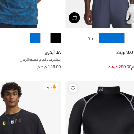
+ 9
UA آيكون
تيشيرت بأكمام قصيرة للرجال
Price reduced 
to
299.00 درهم
149.00 درهم
جديد