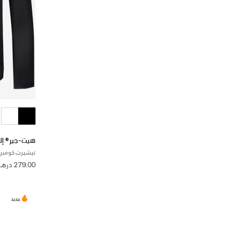
هيت-جير® إل
تيشيرت كومبريش
279.00 درهم
جديد