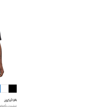
UA آيكون
تيشيرت بأكمام 