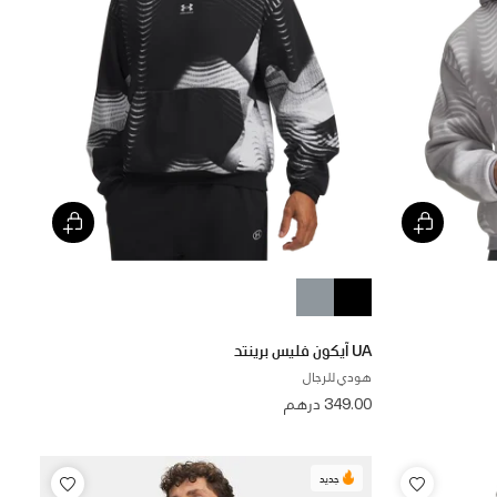
UA آيكون فليس برينتد
هودي للرجال
349.00 درهم
جديد