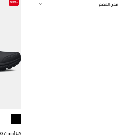
-%39
مدى الخصم
UA أسيرت 10 إيه سي سينثيتيك