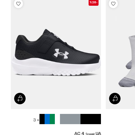
-%28
+ 3
UA سيرج 4 AC