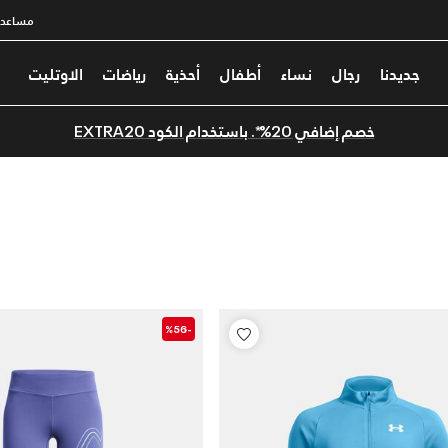
مساعدة
جديدنا
رجال
نساء
أطفال
أحذية
رياضات
الاوتليت
خصم إضافي 20%*. باستخدام الكود EXTRA20
-%56