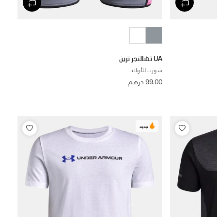
UA تشالنجر ترين
شورت للأولاد
99.00 درهم
جديد