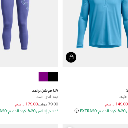
UA موشن براندد
ليقنز أنكل للنساء
Price reduced from
to
Price reduced
to
149.00 درهم
79.00 درهم
179.00 درهم
EXT
*خصم إضافي 20%. كود الخصم: EXTRA20