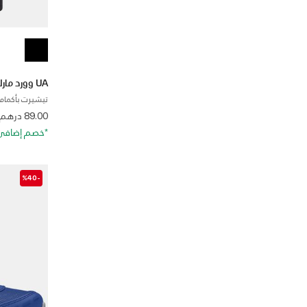
UA وورد مارك بلور
تيشيرت بأكمام 
 from
89.00 درهم
*خصم إضافي 20%. كود الخصم: RA20
-%40