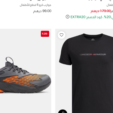
أطفال
جوارب كرو 6 قطع للأطفال
Price reduced 
to
179.00 درهم
99.00 درهم
EXT
-%39