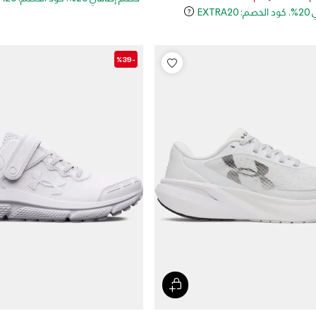
EXT
-%39