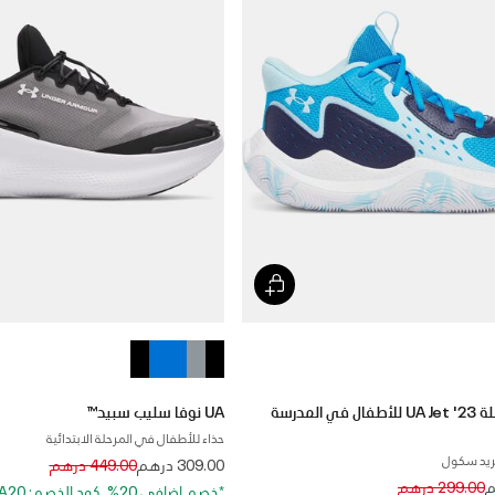
حذاء كرة السلة UA Jet '23 للأطفال في المدرسة
UA نوفا سليب سبيد™
حذاء للأطفال في المرحلة الابتدائية
ريد سكول
Price reduced from
to
309.00 درهم
449.00 درهم
Price reduced 
to
299.00 درهم
*خصم إضافي 20%. كود الخصم: EXTRA20