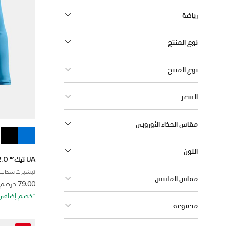
رياضة
نوع المنتج
نوع المنتج
السعر
مقاس الحذاء الأوروبي
اللون
UA تيك™ 2.0
تيشيرت سحاب للأولاد
مقاس الملابس
 from
79.00 درهم
*خصم إضافي 20%. كود الخصم: RA20
مجموعة