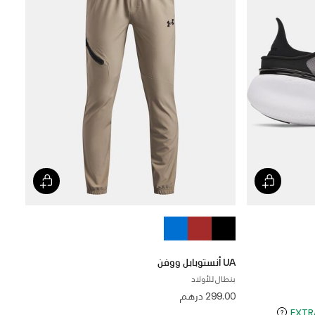
UA أنستوبابل ووفن
بنطال للأولاد
299.00 درهم