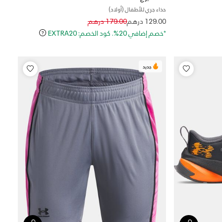
حذاء جري للأطفال (أولاد)
Price reduced from
to
129.00 درهم
179.00 درهم
*خصم إضافي 20%. كود الخصم: EXTRA20
جديد