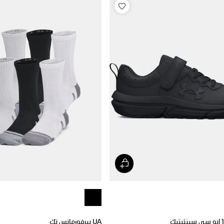
UA بيرفورمانس تك