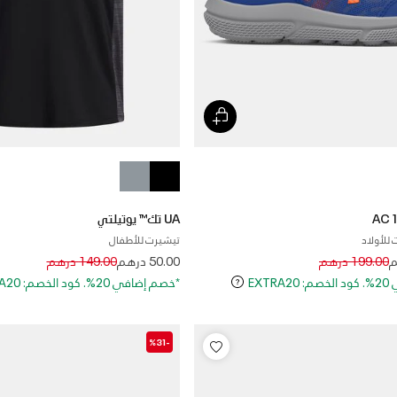
UA تك™ يوتيلتي
 للأولاد
تيشيرت للأطفال
Price reduced from
to
Price reduced 
to
199.00 درهم
50.00 درهم
149.00 درهم
EXT
*خصم إضافي 20%. كود الخصم: EXTRA20
-%31