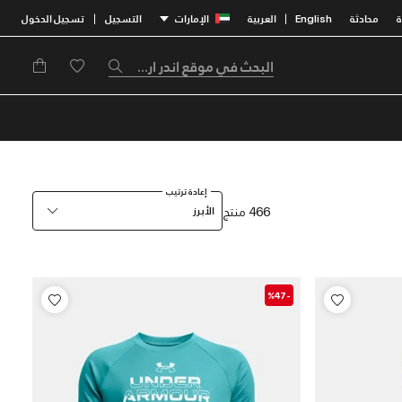
محادثة
English
العربية
الإمارات
التسجيل
تسجيل الدخول
|
|
إعادة ترتيب
466 منتج
الأبرز
-%47