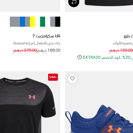
UA سكرامجيت 7
قصيرة للأولاد
حذاء جري للأطفال (مرحلة الحضانة)
Price reduced from
to
Price reduced
to
129.00 درهم
169.00 درهم
279.00 درهم
EXT
-%66