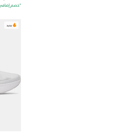
*خصم إضافي 20%. كود الخصم: RA20
جديد