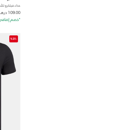
حذاء فيلكرو لل
from
109.00 درهم
*خصم إضافي 20%. كود الخصم: RA20
-%31