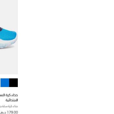
الابتدائية
حذاء كرة سلة ج
from
179.00 درهم