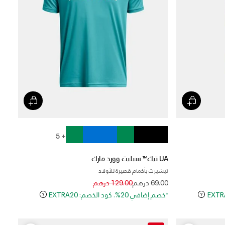
+ 5
UA تيك™ سبليت وورد مارك
تيشيرت بأكمام قصيرة للأولاد
Price reduced from
to
69.00 درهم
129.00 درهم
*خصم إضافي 20%. كود الخصم: EXTRA20