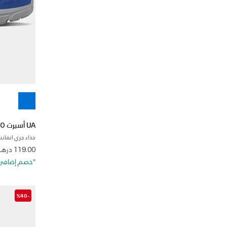
UA أسيرت 10 AC
حذاء جري انفانت
from
119.00 درهم
*خصم إضافي 20%. كود الخصم: RA20
-%40