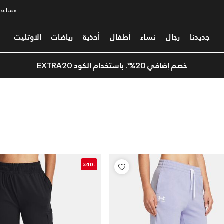
مساعدة
جديدنا
رجال
نساء
أطفال
أحذية
رياضات
الاوتليت
خصم إضافي 20%*. باستخدام الكود EXTRA20
-%40