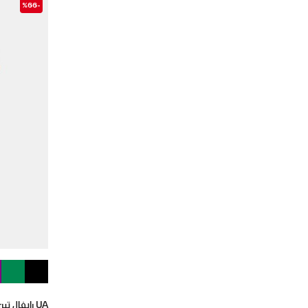
-%66
UA رايفال تيري