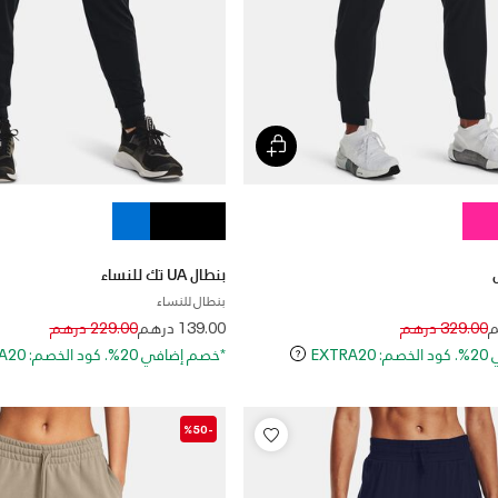
بنطال UA تك للنساء
بنطال للنساء
Price reduced from
to
Price reduced 
to
329.00 درهم
139.00 درهم
229.00 درهم
EXT
*خصم إضافي 20%. كود الخصم: EXTRA20
-%50