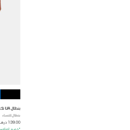
بنطال UA تك للنساء
بنطال للنساء
from
139.00 درهم
*خصم إضافي 20%. كود الخصم: RA20