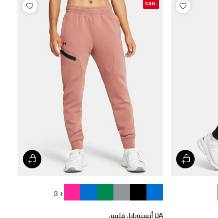
-%40
+ 3
UA أنستوبابل فليس