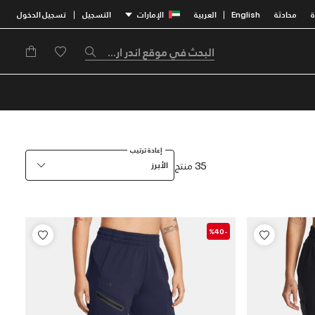
محادثة
English
العربية
الإمارات
التسجيل
تسجيل الدخول
|
|
إعادة ترتيب
35 منتج
الأبرز
-%40