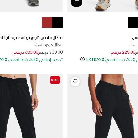
بنطال رياضي كارجو يو ايه ميريديان للن
نساء
بنطال كارجو للنساء
Price reduced from
to
Price reduced 
to
229.00 درهم
239.00 درهم
399.00 درهم
EXT
*خصم إضافي 20%. كود الخصم: EXTRA20
-%39