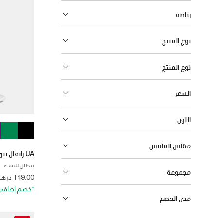
رياضة
نوع المنتج
نوع المنتج
السعر
اللون
مقاس الملابس
UA رايفال تيري
بنطال للنساء
مجموعة
from
149.00 درهم
*خصم إضافي 20%. كود الخصم: RA20
مدى الخصم