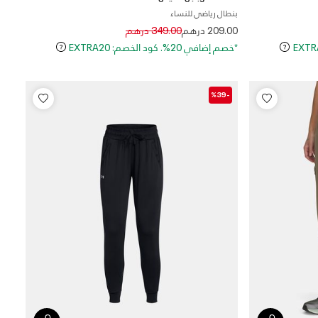
بنطال رياضي للنساء
Price reduced from
to
209.00 درهم
349.00 درهم
*خصم إضافي 20%. كود الخصم: EXTRA20
-%39