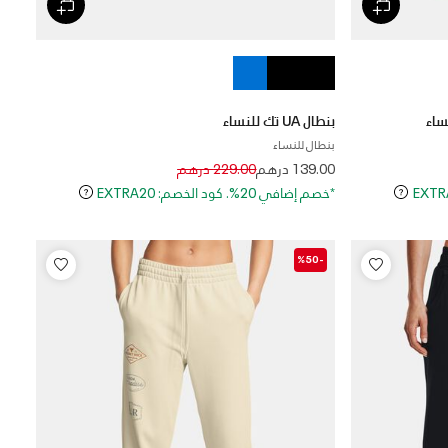
ساء
بنطال UA تك للنساء
بنطال للنساء
Price reduced from
to
139.00 درهم
229.00 درهم
*خصم إضافي 20%. كود الخصم: EXTRA20
-%50