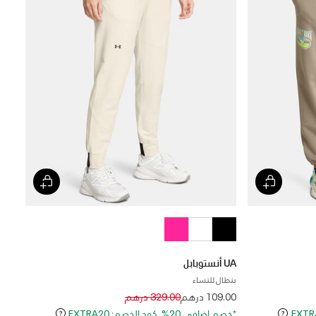
UA أنستوبابل
بنطال للنساء
Price reduced from
to
109.00 درهم
329.00 درهم
*خصم إضافي 20%. كود الخصم: EXTRA20