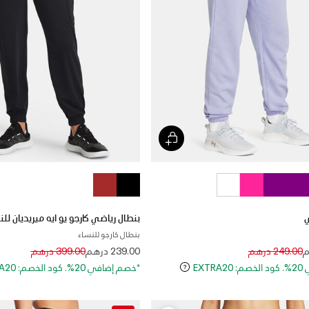
بنطال رياضي كارجو يو ايه ميريديان للن
بنطال كارجو للنساء
Price reduced from
to
Price reduced 
to
249.00 درهم
239.00 درهم
399.00 درهم
EXT
*خصم إضافي 20%. كود الخصم: EXTRA20