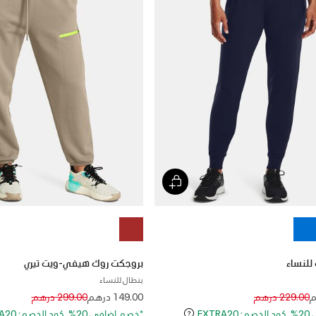
بروجكت روك هيفي-ويت تيري
بنطال للنساء
Price reduced from
to
Price reduced 
to
229.00 درهم
149.00 درهم
299.00 درهم
EXT
*خصم إضافي 20%. كود الخصم: EXTRA20