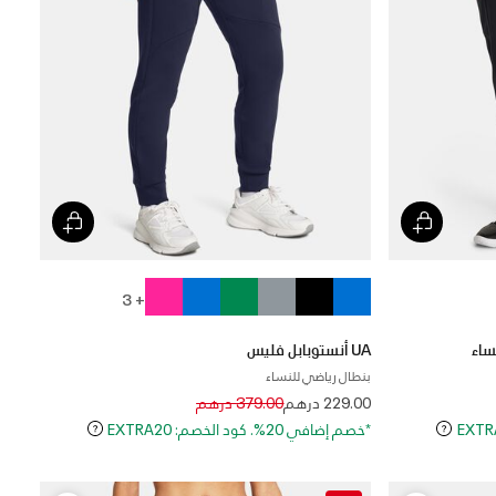
+ 3
ساء
UA أنستوبابل فليس
بنطال رياضي للنساء
Price reduced from
to
229.00 درهم
379.00 درهم
*خصم إضافي 20%. كود الخصم: EXTRA20