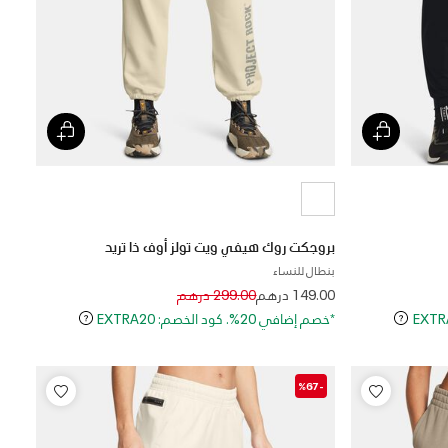
بروجكت روك هيفي ويت تولز أوف ذا تريد
بنطال للنساء
Price reduced from
to
149.00 درهم
299.00 درهم
*خصم إضافي 20%. كود الخصم: EXTRA20
-%67