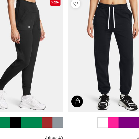
-%29
UA موشن