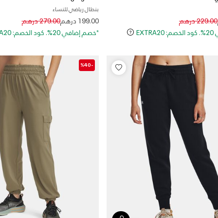
بنطال رياضي للنساء
Price reduced from
to
Price reduced
to
229.00 درهم
199.00 درهم
279.00 درهم
EXT
*خصم إضافي 20%. كود الخصم: EXTRA20
-%40