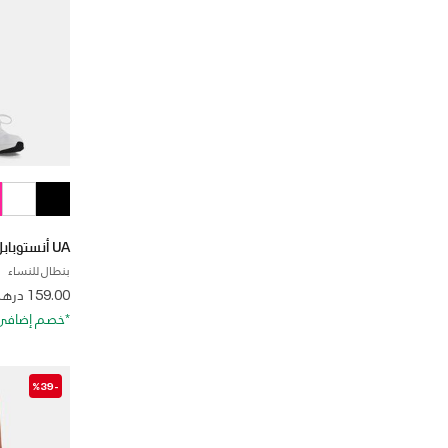
UA أنستوبابل
بنطال للنساء
from
159.00 درهم
*خصم إضافي 20%. كود الخصم: RA20
-%39