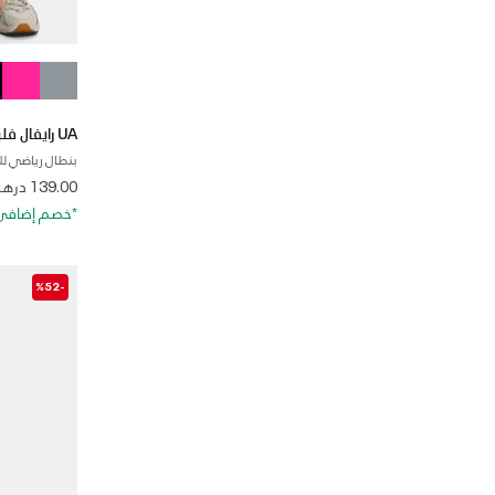
UA رايفال فليس
بنطال رياضي لل
from
139.00 درهم
*خصم إضافي 20%. كود الخصم: RA20
-%52