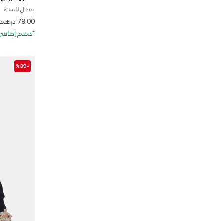
بنطال للنساء
 from
79.00 درهم
*خصم إضافي 20%. كود الخصم: RA20
-%39