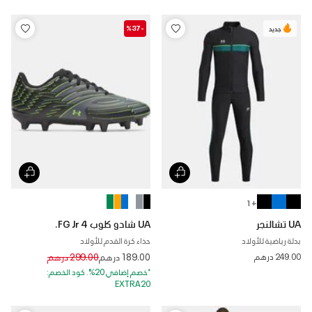
-%37
جديد
+ 1
UA تشالنجر
UA شادو كلوب 4 FG Jr.
بدلة رياضية للأولاد
حذاء كرة القدم للأولاد
Price reduced from
to
249.00 درهم
189.00 درهم
299.00 درهم
*خصم إضافي 20%. كود الخصم:
EXTRA20