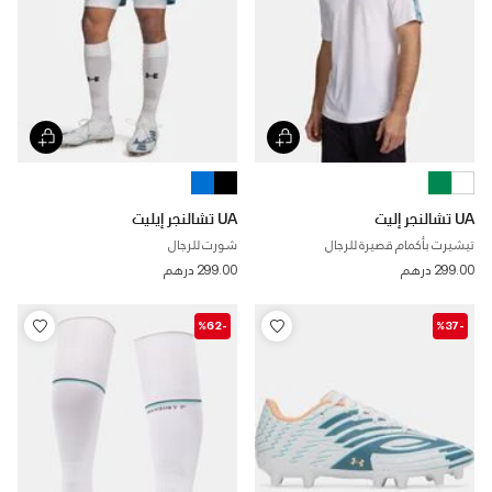
UA تشالنجر إليت
UA تشالنجر إيليت
تيشيرت بأكمام قصيرة للرجال
شورت للرجال
299.00 درهم
299.00 درهم
-%62
-%37