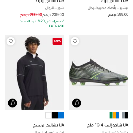
UA تشالنجر إليت
UA تشالنجر إيليت
تيشيرت بأكمام قصيرة للرجال
شورت للرجال
Price reduced from
to
299.00 درهم
209.00 درهم
299.00 درهم
*خصم إضافي 20%. كود الخصم:
EXTRA20
-%32
UA شادو إليت 4 FG ماخ
UA تشالنجر ترينينج
حذاء كرة قدم للرجال
تيشيرت سحاب للرجال