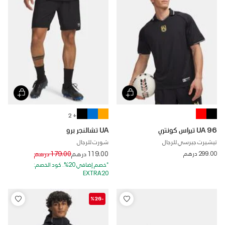
+ 2
UA 96 تيراس كونتري
UA تشالنجر برو
تيشيرت جيرسي للرجال
شورت للرجال
Price reduced from
to
299.00 درهم
119.00 درهم
179.00 درهم
*خصم إضافي 20%. كود الخصم:
EXTRA20
-%26