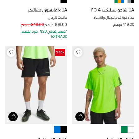
UA شادو سيليكت 4 FG
x UA مانسوري تشالنجر
حذاء كرة قدم للرجال والنساء
جاكيت للرجال
Price reduced from
to
449.00 درهم
169.00 درهم
349.00 درهم
*خصم إضافي 20%. كود الخصم:
EXTRA20
-%30