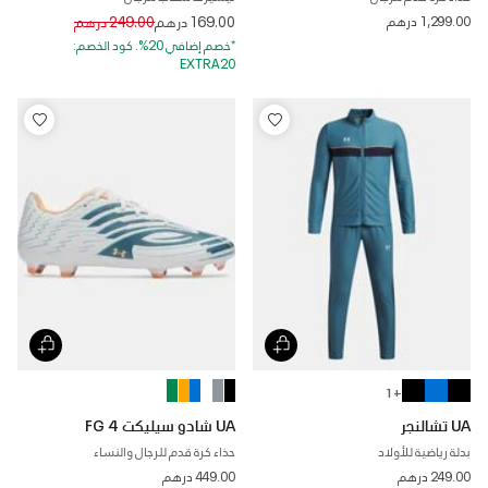
Price reduced from
to
1,299.00 درهم
169.00 درهم
249.00 درهم
*خصم إضافي 20%. كود الخصم:
EXTRA20
+ 1
UA تشالنجر
UA شادو سيليكت 4 FG
بدلة رياضية للأولاد
حذاء كرة قدم للرجال والنساء
249.00 درهم
449.00 درهم