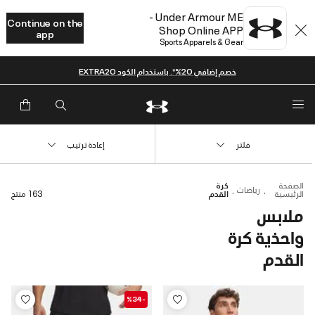
Under Armour ME -
Continue on the
Shop Online APP
app
Sports Apparels & Gear
خصم إضافي 20%*. باستخدام الكود EXTRA20
فلتر
إعادة ترتيب
الصفحة
كرة
رياضات
الرئيسية
القدم
163 منتج
ملابس
واحذية كرة
القدم
-%34