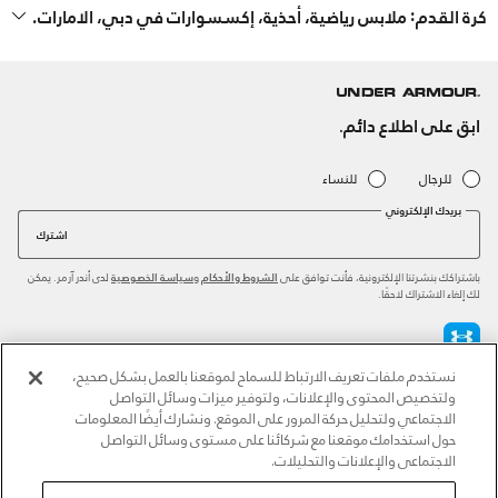
كرة القدم: ملابس رياضية، أحذية، إكسسوارات في دبي، الامارات.
ابق على اطلاع دائم.
للرجال
للنساء
بريدك الإلكتروني
اشترك
باشتراكك بنشرتنا الإلكترونية، فأنت توافق على
و
لدى أندر آرمر. يمكن
الشروط والأحكام
سياسة الخصوصية
لك إلغاء الاشتراك لاحقًا.
نستخدم ملفات تعريف الارتباط للسماح لموقعنا بالعمل بشكل صحيح،
طرق الدفع المعتمدة
ولتخصيص المحتوى والإعلانات، ولتوفير ميزات وسائل التواصل
الاجتماعي ولتحليل حركة المرور على الموقع. ونشارك أيضًا المعلومات
حول استخدامك موقعنا مع شركائنا على مستوى وسائل التواصل
الاجتماعي والإعلانات والتحليلات.