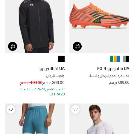
UA شادو برو 4 FG
UA تشالنجر برو
حذاء كرة القدم للرجال والنساء
جاكيت للرجال
Price reduced from
to
699.00 درهم
369.00 درهم
499.00 درهم
*خصم إضافي 20%. كود الخصم:
EXTRA20