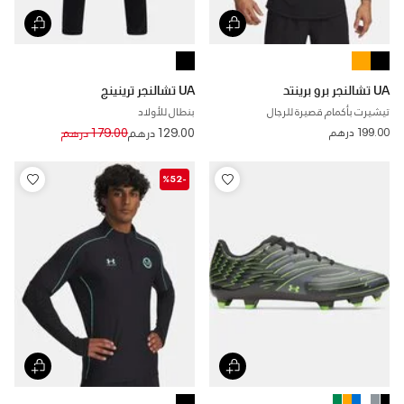
UA تشالنجر برو برينتد
UA تشالنجر ترينينج
تيشيرت بأكمام قصيرة للرجال
بنطال للأولاد
Price reduced from
to
199.00 درهم
129.00 درهم
179.00 درهم
-%52