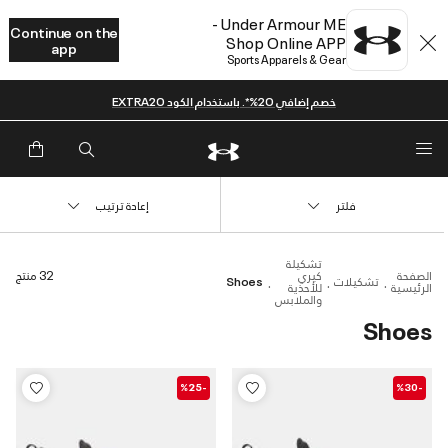
Under Armour ME -
Continue on the
Shop Online APP
app
Sports Apparels & Gear
خصم إضافي 20%*. باستخدام الكود EXTRA20
فلتر
إعادة ترتيب
تشكيلة
الصفحة
كيري
32 منتج
تشكيلات
Shoes
الرئيسية
للأحذية
والملابس
Shoes
-%25
-%30