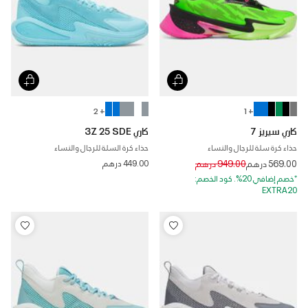
+ 2
+ 1
كاري سيريز 7
كاري 3Z 25 SDE
حذاء كرة سلة للرجال والنساء
حذاء كرة السلة للرجال والنساء
Price reduced from
to
569.00 درهم
949.00 درهم
449.00 درهم
*خصم إضافي 20%. كود الخصم:
EXTRA20