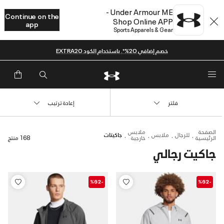
Under Armour ME -
Continue on the
Shop Online APP
app
Sports Apparels & Gear
خصم إضافي 20%*. باستخدام الكود EXTRA20
فلتر
إعادة ترتيب
الصفحة
ملابس
للرجال
ملابس
جاكيتات
الرئيسية
خارجية
168 منتج
جاكيت رجالي
-%62
-%62