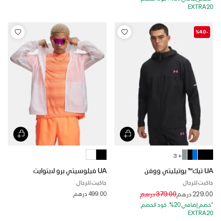
EXTRA20
-%40
+ 3
UA تيك™ يوتيليتي ووفن
UA فيلوسيتي برو لايتوايت
جاكيت للرجال
جاكيت للرجال
Price reduced from
to
229.00 درهم
379.00 درهم
499.00 درهم
*خصم إضافي 20%. كود الخصم:
EXTRA20