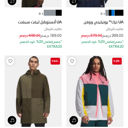
+ 4
+ 3
UA تيك™ يوتيليتي ووفن
UA أنستوبابل ليفت سيشت
جاكيت للرجال
جاكيت للرجال
Price reduced from
to
Price reduced from
to
269.00 درهم
379.00 درهم
189.00 درهم
499.00 درهم
*خصم إضافي 20%. كود الخصم:
*خصم إضافي 20%. كود الخصم:
EXTRA20
EXTRA20
-%40
-%29