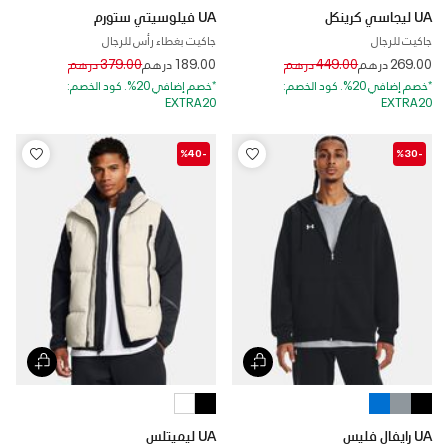
UA ليجاسي كرينكل
UA فيلوسيتي ستورم
جاكيت للرجال
جاكيت بغطاء رأس للرجال
Price reduced from
to
Price reduced from
to
269.00 درهم
449.00 درهم
189.00 درهم
379.00 درهم
*خصم إضافي 20%. كود الخصم:
*خصم إضافي 20%. كود الخصم:
EXTRA20
EXTRA20
-%40
-%30
UA رايفال فليس
UA ليميتلس