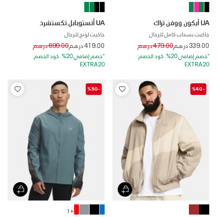
UA آيكون ووفن تراك
UA أنستوبابل تكستشرد
جاكيت بسحاب كامل للرجال
جاكيت لونج للرجال
Price reduced from
to
Price reduced from
to
339.00 درهم
479.00 درهم
419.00 درهم
699.00 درهم
*خصم إضافي 20%. كود الخصم:
*خصم إضافي 20%. كود الخصم:
EXTRA20
EXTRA20
-%50
-%40
+ 1