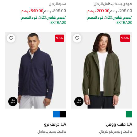
هودي بسحاب كامل للرجال
سترة للرجال
Price reduced from
to
Price reduced from
to
209.00 درهم
299.00 درهم
509.00 درهم
849.00 درهم
*خصم إضافي 20%. كود الخصم:
*خصم إضافي 20%. كود الخصم:
EXTRA20
EXTRA20
-%51
-%50
UA فايب ووفن
UA درايف برو
جاكيت ويندبريكر للرجال
جاكيت بسحاب كامل