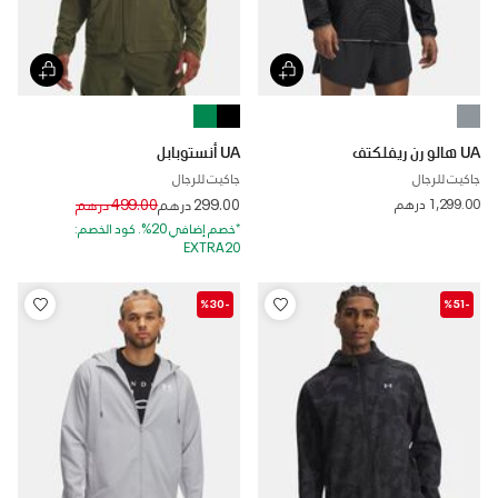
UA هالو رن ريفلكتف
UA أنستوبابل
جاكيت للرجال
جاكيت للرجال
Price reduced from
to
1,299.00 درهم
299.00 درهم
499.00 درهم
*خصم إضافي 20%. كود الخصم:
EXTRA20
-%30
-%51