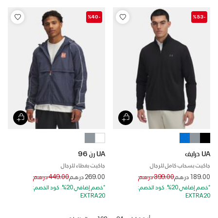
-%40
-%53
UA درايف
UA رن 96
جاكيت بسحاب كامل للرجال
جاكيت بغطاء للرجال
Price reduced from
to
Price reduced from
to
189.00 درهم
399.00 درهم
269.00 درهم
449.00 درهم
*خصم إضافي 20%. كود الخصم:
*خصم إضافي 20%. كود الخصم:
EXTRA20
EXTRA20