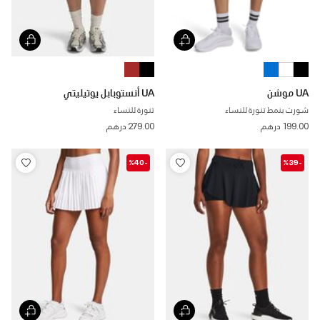
UA موشن
UA أنستوبابل يوتيليتي
شورت بنمط تنورة للنساء
تنورة للنساء
199.00 درهم
279.00 درهم
-%40
-%39