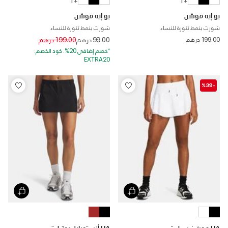
+ 1
+ 1
يو إيه موشن
يو إيه موشن
شورت بنمط تنورة للنساء
شورت بنمط تنورة للنساء
Price reduced from
to
199.00 درهم
99.00 درهم
199.00 درهم
*خصم إضافي 20%. كود الخصم:
EXTRA20
-%39
UA موشن سبليت
UA أنستوبابل يوتيليتي