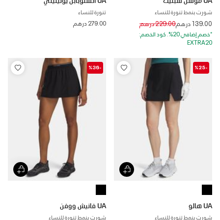
شورت بنمط تنورة للنساء
تنورة للنساء
Price reduced from
to
139.00 درهم
229.00 درهم
279.00 درهم
*خصم إضافي 20%. كود الخصم:
EXTRA20
-%36
-%25
UA هالو
UA فانيش ووفن
شورت بنمط تنورة للنساء
شورت بنمط تنورة للنساء