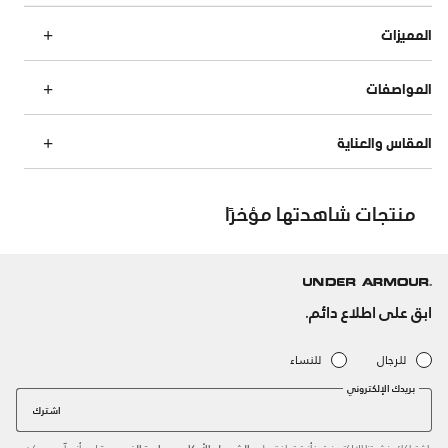
المميزات
المواصفات
المقاس والعناية
منتجات شاهدتها مؤخرًا
ابق على اطلاع دائم.
للرجال
للنساء
بريدك الإلكتروني
اشترك
باشتراكك بنشرتنا الإلكترونية، فأنت توافق على
و
لدى أندر آرمر. يمكن
الشروط والأحكام
سياسة الخصوصية