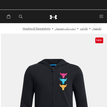
خصم إضافي 20%*. باستخدام الكود EXTRA20
للأطفال
للأولاد
تيشيرتات وقمصان
Hoodies & Sweatshirts
-%52