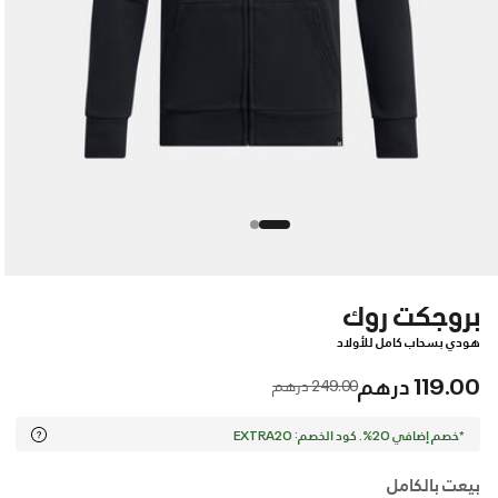
بروجكت روك
هودي بسحاب كامل للأولاد
119.00 درهم
Price reduced from
to
249.00 درهم
*خصم إضافي 20%. كود الخصم: EXTRA20
بيعت بالكامل