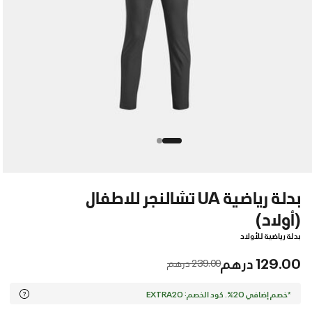
بدلة رياضية UA تشالنجر للاطفال
(أولاد)
بدلة رياضية للأولاد
129.00 درهم
Price reduced from
to
239.00 درهم
*خصم إضافي 20%. كود الخصم: EXTRA20