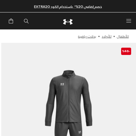
خصم إضافي 20%*. باستخدام الكود EXTRA20
للأطفال
للأولاد
بدلات رياضية
-%46