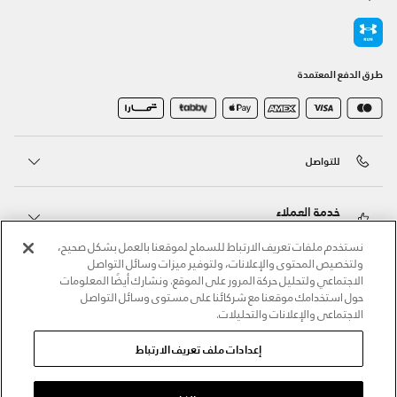
طرق الدفع المعتمدة
للتواصل
خدمة العملاء
نستخدم ملفات تعريف الارتباط للسماح لموقعنا بالعمل بشكل صحيح،
ولتخصيص المحتوى والإعلانات، ولتوفير ميزات وسائل التواصل
حول أندر آرمر
الاجتماعي ولتحليل حركة المرور على الموقع. ونشارك أيضًا المعلومات
حول استخدامك موقعنا مع شركائنا على مستوى وسائل التواصل
الاجتماعي والإعلانات والتحليلات.
أندر آرمر على الشبكات الاجتماعية
إعدادات ملف تعريف الارتباط
©2026 الحقوق محفوظة لشركة اثلوسيتي ش.ذ.م.م،
سياسة الخصوصية
/
الشروط والأحكام
/
سياسة الكوكيز