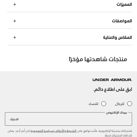
المميزات
المواصفات
المقاس والعناية
منتجات شاهدتها مؤخرًا
ابق على اطلاع دائم.
للرجال
للنساء
بريدك الإلكتروني
اشترك
باشتراكك بنشرتنا الإلكترونية، فأنت توافق على
و
لدى أندر آرمر. يمكن
الشروط والأحكام
سياسة الخصوصية
لك إلغاء الاشتراك لاحقًا.