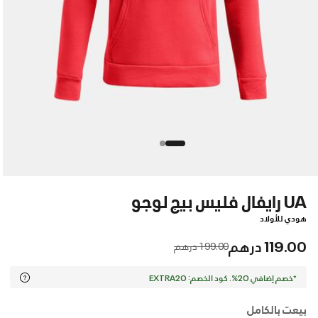
UA رايفال فليس بيج لوجو
هودي للأولاد
119.00 درهم
Price reduced from
to
199.00 درهم
*خصم إضافي 20%. كود الخصم: EXTRA20
بيعت بالكامل