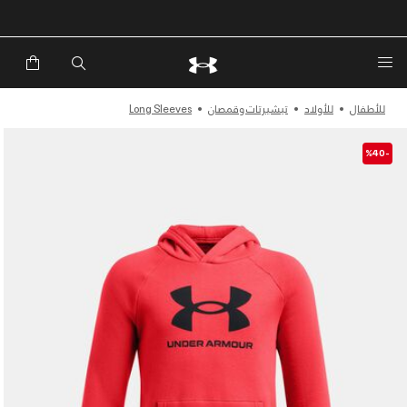
للأطفال
للأولاد
تيشيرتات وقمصان
Long Sleeves
-%40