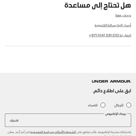
هل تحتاج إلى مساعدة
دردش معنا
أرسل إلينا رسالة إلكترونية
اتصل بنا 2112 381 (04) 971+
ابق على اطلاع دائم.
للرجال
للنساء
بريدك الإلكتروني
اشترك
باشتراكك بنشرتنا الإلكترونية، فأنت توافق على
و
لدى أندر آرمر. يمكن
الشروط والأحكام
سياسة الخصوصية