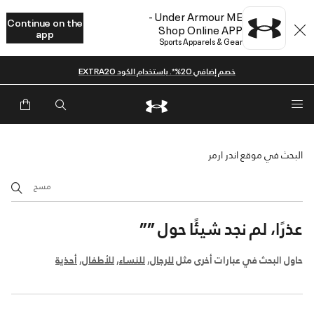
Under Armour ME -
Continue on the
Shop Online APP
app
Sports Apparels & Gear
خصم إضافي 20%*. باستخدام الكود EXTRA20
البحث في موقع اندر ارمر
مسح
عذرًا، لم نجد شيئًا حول
””
حاول البحث في عبارات أخرى مثل
للرجال
,
للنساء
,
للأطفال
,
أحذية