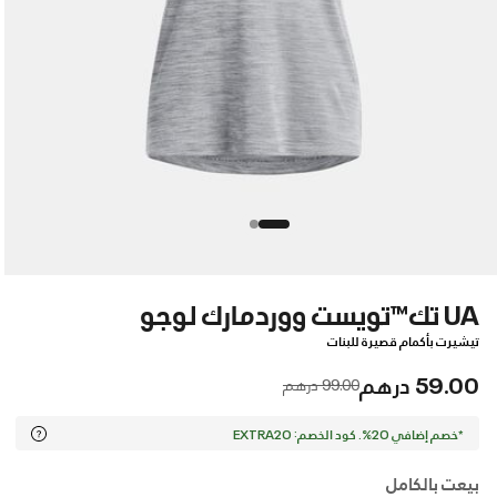
UA تك™تويست ووردمارك لوجو
تيشيرت بأكمام قصيرة للبنات
59.00 درهم
Price reduced from
to
99.00 درهم
*خصم إضافي 20%. كود الخصم: EXTRA20
بيعت بالكامل