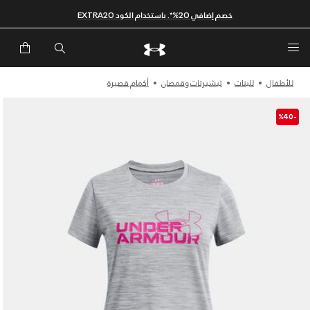
خصم إضافي 20%*. باستخدام الكود EXTRA20
للأطفال
للبنات
تيشيرتات وقمصان
أكمام قصيرة
-%40