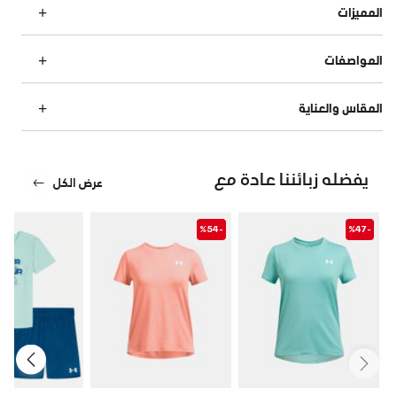
المميزات
المواصفات
المقاس والعناية
يفضله زبائننا عادة مع
عرض الكل
-%54
-%47