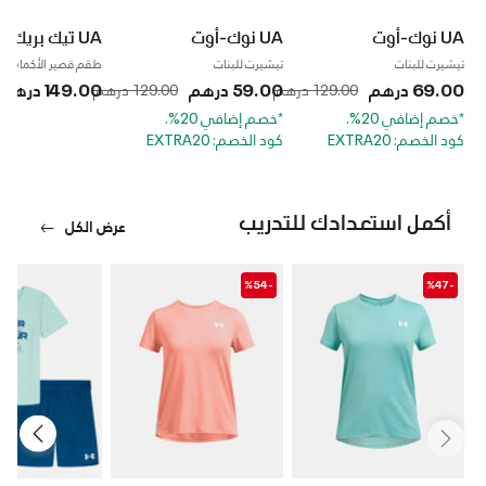
UA نوك-أوت
UA نوك-أوت
UA تيك بريك بول
تيشيرت للبنات
تيشيرت للبنات
طقم قصير الأكمام للأو
69.00 درهم
59.00 درهم
149.00 درهم
129.00 درهم
129.00 درهم
Price reduced from
to
*خصم إضافي 20%.
*خصم إضافي 20%.
كود الخصم: EXTRA20
كود الخصم: EXTRA20
أكمل استعدادك للتدريب
عرض الكل
-%54
-%47