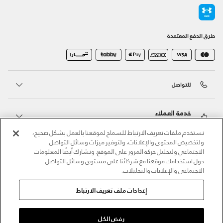
طرق الدفع المعتمدة
للتواصل
خدمة العملاء
نستخدم ملفات تعريف الارتباط للسماح لموقعنا بالعمل بشكل صحيح،
ولتخصيص المحتوى والإعلانات، ولتوفير ميزات وسائل التواصل
حول أندر آرمر
الاجتماعي ولتحليل حركة المرور على الموقع. ونشارك أيضًا المعلومات
حول استخدامك موقعنا مع شركائنا على مستوى وسائل التواصل
الاجتماعي والإعلانات والتحليلات.
أندر آرمر على الشبكات الاجتماعية
إعدادات ملف تعريف الارتباط
©2026 الحقوق محفوظة لشركة اثلوسيتي ش.ذ.م.م،
سياسة الخصوصية
/
الشروط والأحكام
/
سياسة الكوكيز
رفض الكل