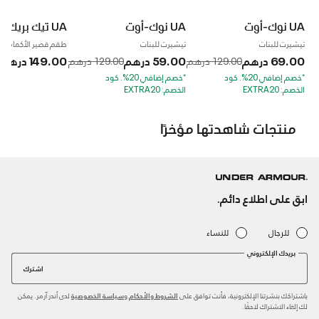
UA نوك-أوت
UA نوك-أوت
UA تيك بريك بول
تيشيرت للبنات
تيشيرت للبنات
طقم قصير الأكمام للأو
69.00 درهم
59.00 درهم
149.00 درهم
om
129.00 درهم
129.00 درهم
Price reduced from
to
*خصم إضافي 20%. كود
*خصم إضافي 20%. كود
الخصم: EXTRA20
الخصم: EXTRA20
منتجات شاهدتها مؤخرًا
ابق على اطلاع دائم.
للرجال
للنساء
بريدك الإلكتروني
اشترك
باشتراكك بنشرتنا الإلكترونية، فأنت توافق على
و
لدى أندر آرمر. يمكن
الشروط والأحكام
سياسة الخصوصية
لك إلغاء الاشتراك لاحقًا.