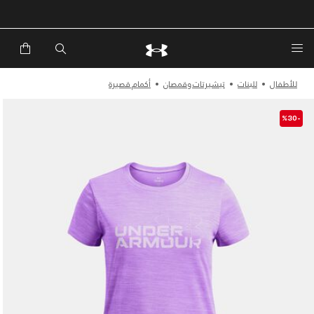
خصم إضافي 20%*. باستخدام الكود EXTRA20
للأطفال
للبنات
تيشيرتات وقمصان
أكمام قصيرة
-%30