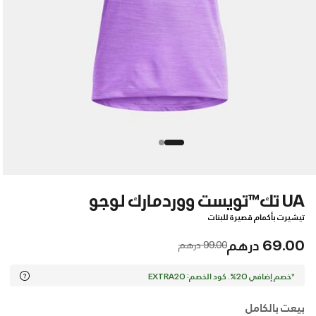
UA تك™تويست ووردمارك لوجو
تيشيرت بأكمام قصيرة للبنات
69.00 درهم
Price reduced from
to
99.00 درهم
*خصم إضافي 20%. كود الخصم: EXTRA20
بيعت بالكامل