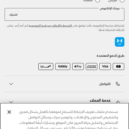
بريدك الإلكتروني
اشترك
باشتراكك بنشرتنا الإلكترونية، فأنت توافق على
و
لدى أندر آرمر. يمكن
الشروط والأحكام
سياسة الخصوصية
لك إلغاء الاشتراك لاحقًا.
طرق الدفع المعتمدة
للتواصل
خدمة العملاء
نستخدم ملفات تعريف الارتباط للسماح لموقعنا بالعمل بشكل صحيح،
ولتخصيص المحتوى والإعلانات، ولتوفير ميزات وسائل التواصل
حول أندر آرمر
الاجتماعي ولتحليل حركة المرور على الموقع. ونشارك أيضًا المعلومات
حول استخدامك موقعنا مع شركائنا على مستوى وسائل التواصل