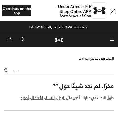
Under Armour ME -
Continue on the
Shop Online APP
app
Sports Apparels & Gear
خصم إضافي 20%*. باستخدام الكود EXTRA20
البحث في موقع اندر ارمر
مسح
عذرًا، لم نجد شيئًا حول
””
حاول البحث في عبارات أخرى مثل
للرجال
,
للنساء
,
للأطفال
,
أحذية