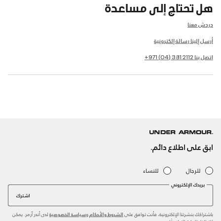
هل تحتاج إلى مساعدة
دردش معنا
أرسل إلينا رسالة إلكترونية
اتصل بنا 2112 381 (04) 971+
ابق على اطلاع دائم.
للرجال
للنساء
بريدك الإلكتروني
اشترك
باشتراكك بنشرتنا الإلكترونية، فأنت توافق على
و
لدى أندر آرمر. يمكن
الشروط والأحكام
سياسة الخصوصية