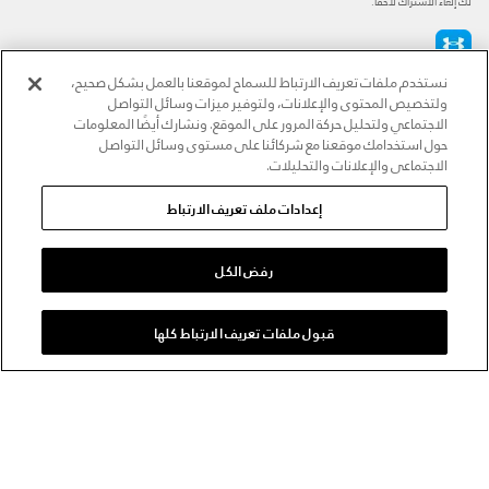
لك إلغاء الاشتراك لاحقًا.
نستخدم ملفات تعريف الارتباط للسماح لموقعنا بالعمل بشكل صحيح،
طرق الدفع المعتمدة
ولتخصيص المحتوى والإعلانات، ولتوفير ميزات وسائل التواصل
الاجتماعي ولتحليل حركة المرور على الموقع. ونشارك أيضًا المعلومات
حول استخدامك موقعنا مع شركائنا على مستوى وسائل التواصل
الاجتماعي والإعلانات والتحليلات.
للتواصل
إعدادات ملف تعريف الارتباط
خدمة العملاء
رفض الكل
قبول ملفات تعريف الارتباط كلها
حول أندر آرمر
أندر آرمر على الشبكات الاجتماعية
©2026 الحقوق محفوظة لشركة اثلوسيتي ش.ذ.م.م،
سياسة الخصوصية
/
الشروط والأحكام
/
سياسة الكوكيز