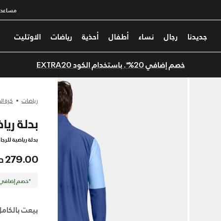
مساعدة
جديدنا
رجال
نساء
أطفال
أحذية
رياضات
الاوتليت
خصم إضافي 20%*. باستخدام الكود EXTRA20
رياضات
كرة ال
بدلة رياضية UA تشالن
بدلة رياضية للرجا
279.00 درهم
*خصم إضافي 20%. كود الخصم: TRA20
بيعت بالكامل