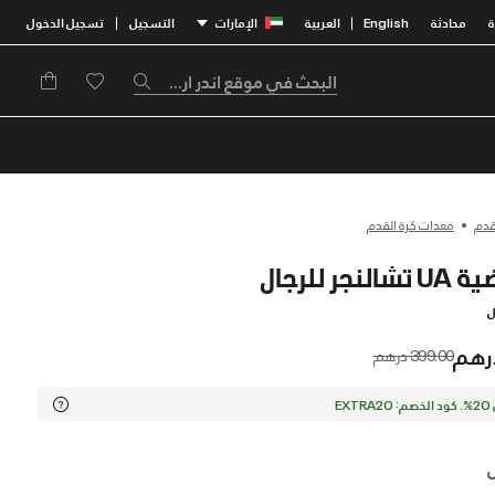
محادثة
English
العربية
الإمارات
التسجيل
تسجيل الدخول
|
|
قدم
معدات كرة القدم
جر للرجال
ل
Price reduced from
to
399.00 درهم
EX