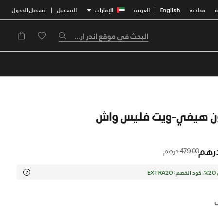
محادثة
English
العربية
الإمارات
التسجيل
تسجيل الدخول
|
|
Price reduced from
to
479.00 درهم
EX