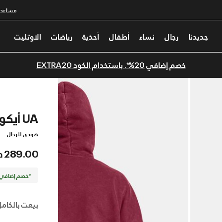
مساعدة
جديدنا
رجال
نساء
أطفال
أحذية
رياضات
الاوتليت
خصم إضافي 20%*. باستخدام الكود EXTRA20
UA أيكون هيفي-ويت فليس واش
هودي للرجال
289.00 درهم
*خصم إضافي 20%. كود الخصم: TRA20
بيعت بالكامل