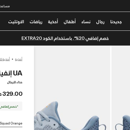
مساعدة
جديدنا
رجال
نساء
أطفال
أحذية
رياضات
الاوتليت
خصم إضافي 20%*. باستخدام الكود EXTRA20
أحذية
أحذية لل
UA إنفينيت
حذاء للرجال
329.00 درهم
*خصم إضافي 20%. كود الخصم: TRA20
/ Squad Orange