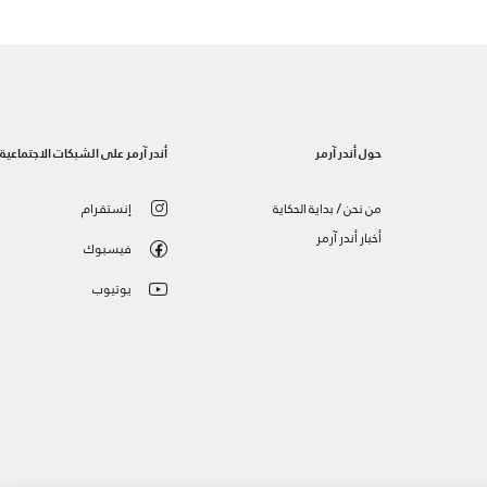
حول أندر آرمر
أندر آرمر على الشبكات الاجتماعية
من نحن / بداية الحكاية
إنستقرام
أخبار أندر آرمر
فيسبوك
يوتيوب