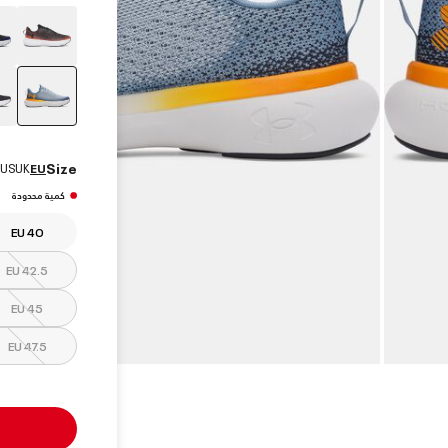
elected
Size
US
UK
EU
كمية محدودة
EU 40
EU 42.5
EU 45
EU 47.5