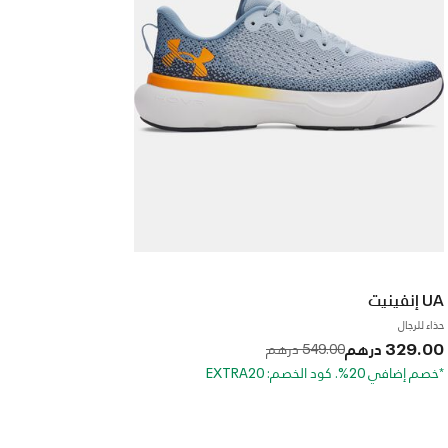
UA إنفينيت
حذاء للرجال
329.00 درهم
to
Price reduced from
549.00 درهم
*خصم إضافي 20%. كود الخصم: EXTRA20