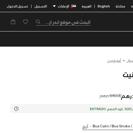
محادثة
English
العربية
الإمارات
التسجيل
تسجيل الدخول
|
|
رجال
أحذية جري
Price reduced from
to
549.00 درهم
EX
Blue Calm / Blue Smoke 
أزرق