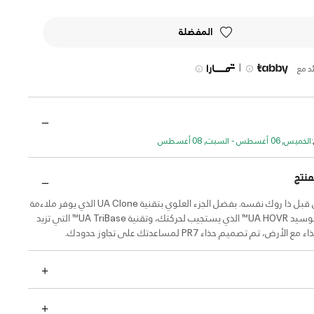
المفضلة
|
د مع
الخميس, 06 أغسطس - السبت, 08 أغسطس
منتج
تم اختبارها من قبل ذا روك نفسه. بفضل الجزء العلوي بتقنية UA Clone الذي يوفر ملاءمة
فائقة الدقة، وتوسيد UA HOVR™ الذي يستجيب لحركتك، وتقنية UA TriBase™ التي تزيد
رض، تم تصميم حذاء PR7 لمساعدتك على تجاوز حدودك.