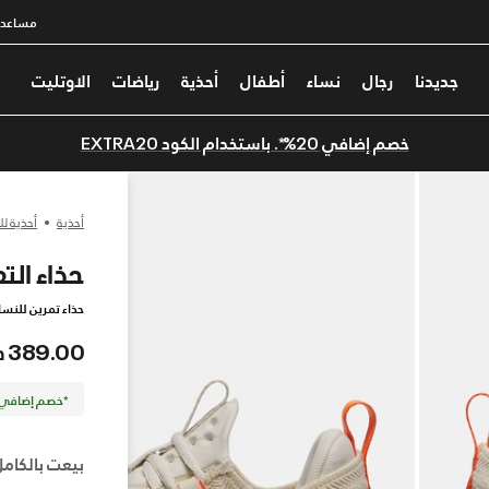
مساعدة
جديدنا
رجال
نساء
أطفال
أحذية
رياضات
الاوتليت
خصم إضافي 20%*. باستخدام الكود EXTRA20
أحذية
أحذية لل
حذاء التمر
حذاء تمرين للنسا
389.00 درهم
*خصم إضافي 20%. كود الخصم: TRA20
بيعت بالكامل