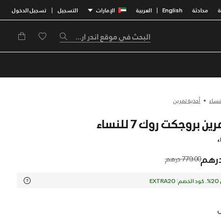
محادثة
English
العربية
الإمارات
التسجيل
تسجيل الدخول
|
|
نساء
أحذية تمرين
ين بروجكت روك 7 للنساء
ء
Price reduced from
to
779.00 درهم
EX