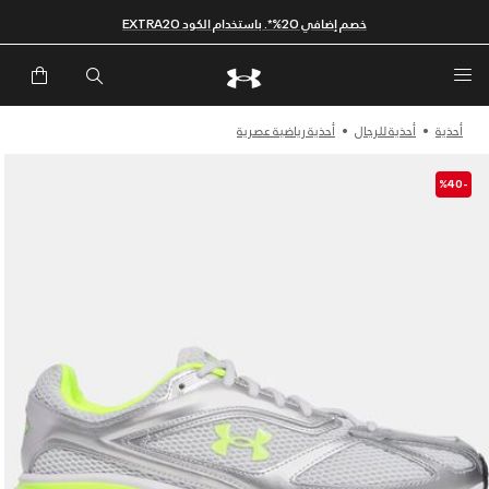
خصم إضافي 20%*. باستخدام الكود EXTRA20
أحذية
أحذية للرجال
أحذية رياضية عصرية
-%40