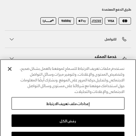
طرق الدفع المعتمدة
للتواصل
خدمة العملاء
نستخدم ملفات تعريف الارتباط للسماح لموقعنا بالعمل بشكل صحيح،
ولتخصيص المحتوى والإعلانات، ولتوفير ميزات وسائل التواصل
حول أندر آرمر
الاجتماعي ولتحليل حركة المرور على الموقع. ونشارك أيضًا المعلومات
حول استخدامك موقعنا مع شركائنا على مستوى وسائل التواصل
الاجتماعي والإعلانات والتحليلات.
أندر آرمر على الشبكات الاجتماعية
إعدادات ملف تعريف الارتباط
©2026 الحقوق محفوظة لشركة اثلوسيتي ش.ذ.م.م،
سياسة الخصوصية
/
الشروط والأحكام
/
سياسة الكوكيز
رفض الكل
اختر المقاس