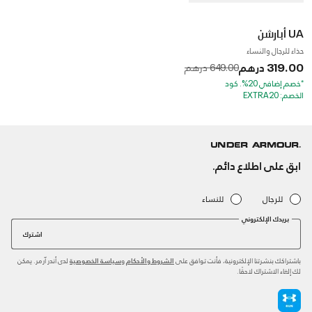
UA أبارشن
حذاء للرجال والنساء
319.00 درهم
to
Price reduced from
649.00 درهم
*خصم إضافي 20%. كود
الخصم: EXTRA20
ابق على اطلاع دائم.
للرجال
للنساء
بريدك الإلكتروني
اشترك
باشتراكك بنشرتنا الإلكترونية، فأنت توافق على
و
لدى أندر آرمر. يمكن
الشروط والأحكام
سياسة الخصوصية
لك إلغاء الاشتراك لاحقًا.