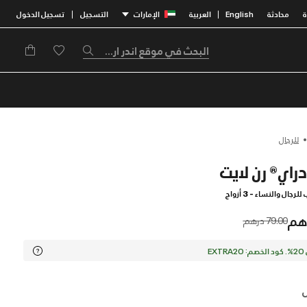
محادثة
English
العربية
الإمارات
التسجيل
تسجيل الدخول
|
|
للرجال
جال والنساء - 3 أزواج
Price reduced from
to
79.00 درهم
EX