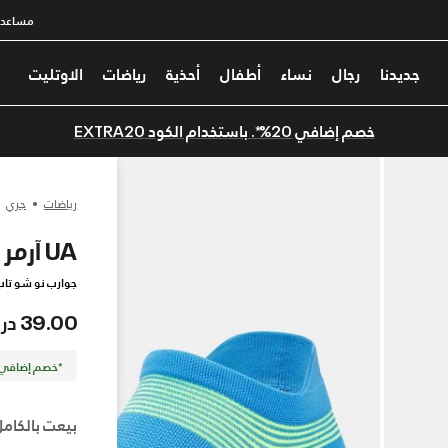
مساعدة
جديدنا
رجال
نساء
أطفال
أحذية
رياضات
الاوتليت
خصم إضافي 20%*. باستخدام الكود EXTRA20
رياضات
جري
UA آرمر دراي® رن لايت
جوارب نو شو تاب للر
39.00 درهم
*خصم إضافي 20%. كود الخصم: TRA20
بيعت بالكامل