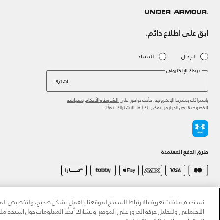
ابق على اطلاع دائم.
للرجال
للنساء
بريدك الإلكتروني
اشترك
باشتراكك بنشرتنا الإلكترونية، فأنت توافق على
و
الشروط والأحكام
سياسة
لدى أندر آرمر. يمكن لك إلغاء الاشتراك لاحقًا.
الخصوصية
طرق الدفع المعتمدة
©2026 الحقوق محفوظة لشركة اثلوسيتي ش.ذ.م.م،
سياسة الخصوصية
/
الشروط والأحكام
/
سياسة الكوكي
نستخدم ملفات تعريف الارتباط للسماح لموقعنا بالعمل بشكل صحيح، ولتخصيص المحت
الاجتماعي ولتحليل حركة المرور على الموقع. ونشارك أيضًا المعلومات حول استخدا