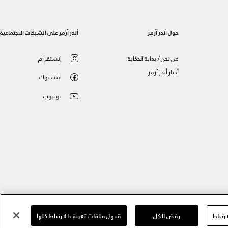
حول أندر آرمر
أندر آرمر على الشبكات الاجتماعية
من نحن / بداية الحكاية
إنستقرام
أخبار أندر آرمر
فيسبوك
يوتيوب
رتباط
رفض الكل
قبول ملفات تعريف الارتباط كلها