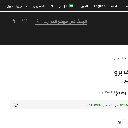
محادثة
English
العربية
الإمارات
التسجيل
تسجيل الدخول
|
|
للرجال
مل
Price reduced from
to
549.00 درهم
EX
أسود