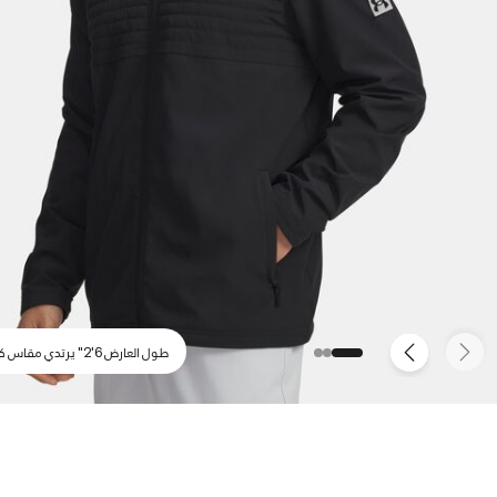
طول العارض 6'2" يرتدي مقاس كبير