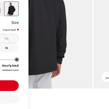
elected
Size
كمية محدودة
XS
XL
قصة واسعة
قصة فضفاضة