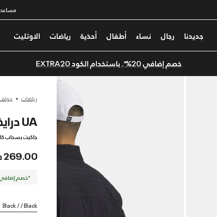
مساعدة
جديدنا
رجال
نساء
أطفال
أحذية
رياضات
الاوتليت
خصم إضافي 20%*. باستخدام الكود EXTRA20
رياضات
جولف
UA درايف برو
جاكيت بسحاب كا
269.00 درهم
*خصم إضافي 20%. كود الخصم: TRA20
Black / / Black