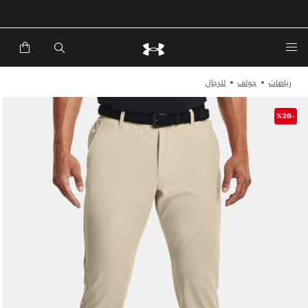
خصم إضافي 20%*. باستخدام الكود EXTRA20
رياضات
جولف
للرجال
-%26