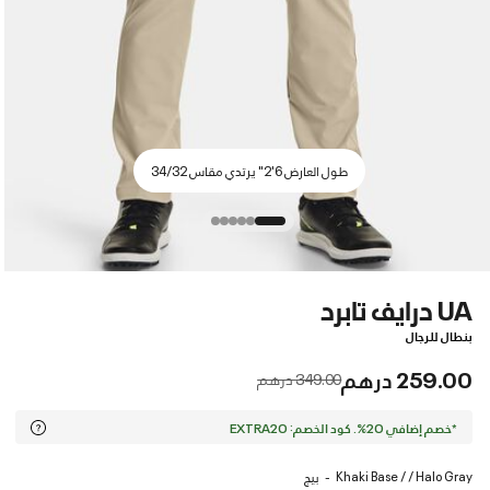
طول العارض 6'2" يرتدي مقاس 34/32
UA درايف تابرد
بنطال للرجال
259.00 درهم
Price reduced from
to
349.00 درهم
*خصم إضافي 20%. كود الخصم: EXTRA20
Khaki Base / / Halo Gray
بيج