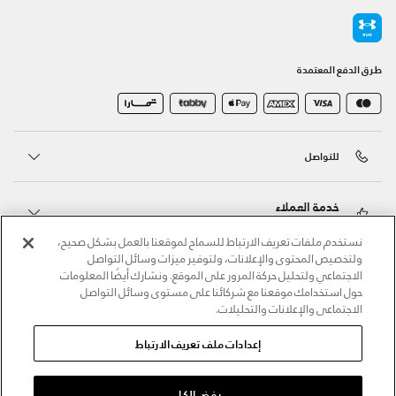
طرق الدفع المعتمدة
للتواصل
خدمة العملاء
نستخدم ملفات تعريف الارتباط للسماح لموقعنا بالعمل بشكل صحيح،
ولتخصيص المحتوى والإعلانات، ولتوفير ميزات وسائل التواصل
حول أندر آرمر
الاجتماعي ولتحليل حركة المرور على الموقع. ونشارك أيضًا المعلومات
حول استخدامك موقعنا مع شركائنا على مستوى وسائل التواصل
الاجتماعي والإعلانات والتحليلات.
أندر آرمر على الشبكات الاجتماعية
إعدادات ملف تعريف الارتباط
©2026 الحقوق محفوظة لشركة اثلوسيتي ش.ذ.م.م،
سياسة الخصوصية
/
الشروط والأحكام
/
سياسة الكوكيز
رفض الكل