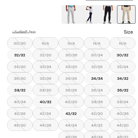
selected
Size
جدول المقاسات
30/30
N/A
N/A
N/A
N/A
32/32
32/30
30/36
30/34
30/32
34/30
33/34
33/30
32/36
32/34
36/30
35/36
34/36
34/34
34/32
38/32
38/30
36/36
36/34
36/32
40/34
40/32
40/30
38/36
38/34
42/36
42/34
42/32
42/30
40/36
46/30
44/36
44/34
44/32
44/30
46/36
46/34
46/32