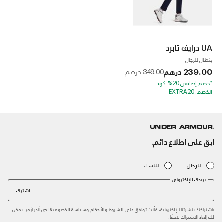
UA درايف تابرد
بنطال للرجال
239.00 درهم
to
Price reduced from
349.00 درهم
*خصم إضافي 20%. كود
الخصم: EXTRA20
ابق على اطلاع دائم.
للرجال
للنساء
بريدك الإلكتروني
اشترك
باشتراكك بنشرتنا الإلكترونية، فأنت توافق على
و
لدى أندر آرمر. يمكن
الشروط والأحكام
سياسة الخصوصية
لك إلغاء الاشتراك لاحقًا.