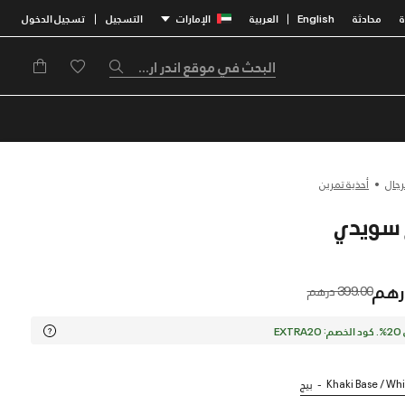
محادثة
English
العربية
الإمارات
التسجيل
تسجيل الدخول
|
|
رجال
أحذية تمرين
Price reduced from
to
399.00 درهم
EX
Khaki Base / Whi
بيج