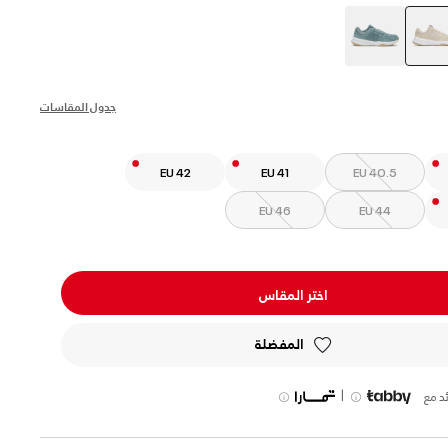
selected
جدول المقاسات
EU 42
EU 41
EU 40.5
EU 46
EU 44
اختر المقاس
المفضلة
|
د مع