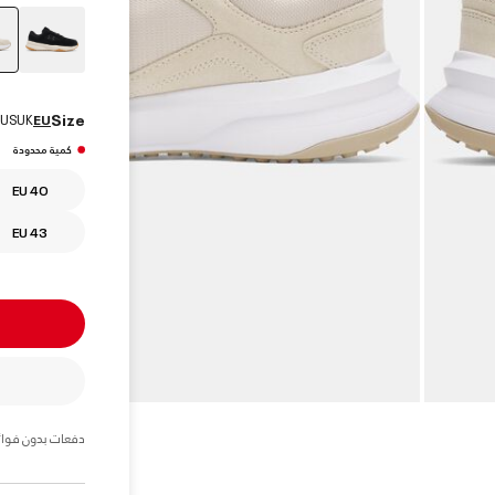
Size
US
UK
EU
كمية محدودة
EU 40
EU 43
دفعات بدون فوائ