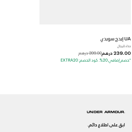
UA إيدج سويدي
حذاء للرجال
239.00 درهم
to
Price reduced from
399.00 درهم
*خصم إضافي 20%. كود الخصم: EXTRA20
ابق على اطلاع دائم.