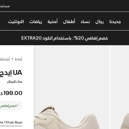
مساعدة
جديدنا
رجال
نساء
أطفال
أحذية
رياضات
الاوتليت
خصم إضافي 20%*. باستخدام الكود EXTRA20
أحذية
أحذية لل
UA إيدج سويدي
حذاء للرجال
199.00 درهم
*خصم إضافي 20%. كود الخصم: TRA20
te / Khaki Base