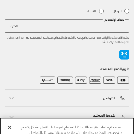
للرجال
للنساء
بريدك الإلكتروني
اشترك
باشتراكك بنشرتنا الإلكترونية، فأنت توافق على
و
لدى أندر آرمر. يمكن
الشروط والأحكام
سياسة الخصوصية
لك إلغاء الاشتراك لاحقًا.
طرق الدفع المعتمدة
للتواصل
خدمة العملاء
نستخدم ملفات تعريف الارتباط للسماح لموقعنا بالعمل بشكل صحيح،
ولتخصيص المحتوى والإعلانات، ولتوفير ميزات وسائل التواصل