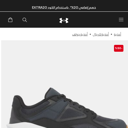
خصم إضافي 20%*. باستخدام الكود EXTRA20
أحذية
أحذية للرجال
أحذية جولف
-%50