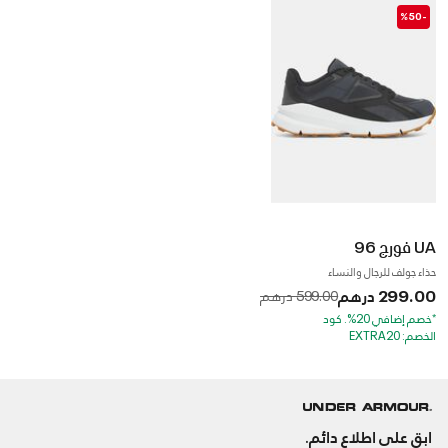
-%50
UA فورج 96
حذاء جولف للرجال والنساء
299.00 درهم
to
Price reduced from
599.00 درهم
*خصم إضافي 20%. كود
الخصم: EXTRA20
ابق على اطلاع دائم.