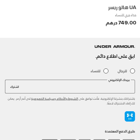
UA هالو ريسر
حذاء جري للنساء
749.00 درهم
ابق على اطلاع دائم.
للرجال
للنساء
بريدك الإلكتروني
اشترك
باشتراكك بنشرتنا الإلكترونية، فأنت توافق على
و
لدى أندر آرمر. يمكن
الشروط والأحكام
سياسة الخصوصية
لك إلغاء الاشتراك لاحقًا.
طرق الدفع المعتمدة