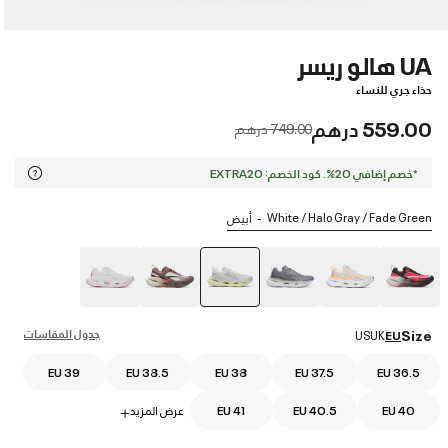
UA هالو ريسر
حذاء جري للنساء
559.00 درهم
Price reduced from
to
749.00 درهم
*خصم إضافي 20%. كود الخصم: EXTRA20
White / Halo Gray / Fade Green
أبيض
selected
جدول المقاسات
Size
US
UK
EU
EU 39
EU 38.5
EU 38
EU 37.5
EU 36.5
EU 40
EU 40.5
EU 41
عرض المزيد
+