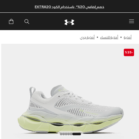
خصم إضافي 20%*. باستخدام الكود EXTRA20
أحذية
أحذية للنساء
أحذية جري
-%25