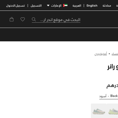
محادثة
English
العربية
الإمارات
التسجيل
تسجيل الدخول
|
|
نساء
أحذية جري
Black
أسود