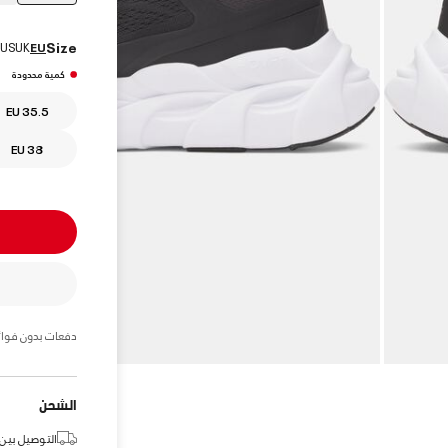
elected
Size
US
UK
EU
كمية محدودة
EU 35.5
EU 38
دفعات بدون فوائ
الشحن
التوصيل بين: