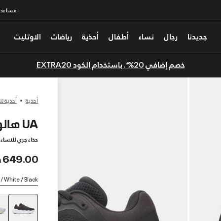
مساعدة
جديدنا
رجال
نساء
أطفال
أحذية
رياضات
الاوتليت
خصم إضافي 20%*. باستخدام الكود EXTRA20
أحذية
أحذية لل
UA هالو رانر
حذاء جري للنساء
649.00 درهم
 / White / Black