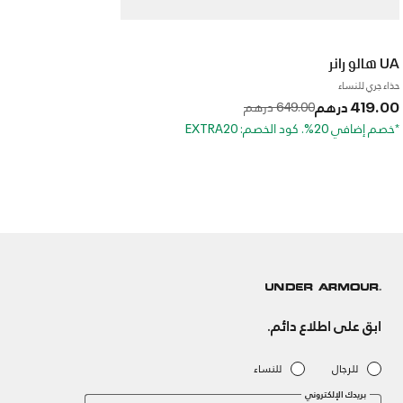
UA هالو رانر
حذاء جري للنساء
419.00 درهم
to
Price reduced from
649.00 درهم
*خصم إضافي 20%. كود الخصم: EXTRA20
ابق على اطلاع دائم.
للرجال
للنساء
بريدك الإلكتروني