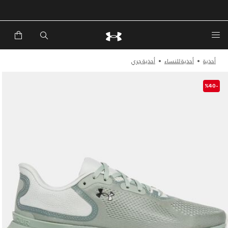
أحذية
أحذية للنساء
أحذية جري
-%40