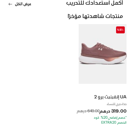
أكمل استعدادك للتدريب
عرض الكل
منتجات شاهدتها مؤخرًا
-%51
UA إنفينيت برو 2
حذاء جري للنساء
319.00 درهم
to
Price reduced from
649.00 درهم
*خصم إضافي 20%. كود
الخصم: EXTRA20