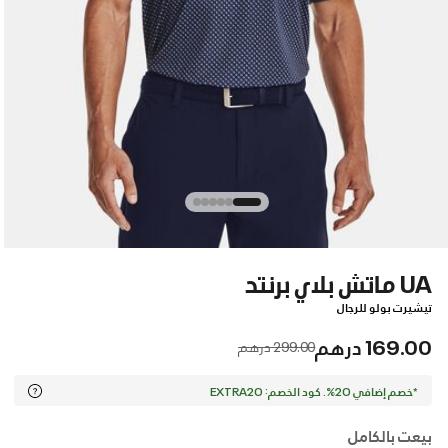
UA ماتش بلاي برنتد
تيشيرت بولو للرجال
169.00 درهم
Price reduced from
to
299.00 درهم
*خصم إضافي 20%. كود الخصم: EXTRA20
بيعت بالكامل