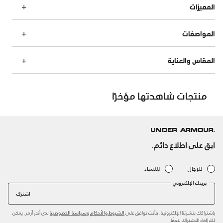
المميزات
المواصفات
المقاس والعناية
منتجات شاهدتها مؤخرًا
ابق على اطلاع دائم.
للرجال
للنساء
بريدك الإلكتروني
اشترك
باشتراكك بنشرتنا الإلكترونية، فأنت توافق على
و
لدى أندر آرمر. يمكن
الشروط والأحكام
سياسة الخصوصية
لك إلغاء الاشتراك لاحقًا.