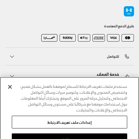
طرق الدفع المعتمدة
للتواصل
خدمة العملاء
نستخدم ملفات تعريف الارتباط للسماح لموقعنا بالعمل بشكل صحيح،
ولتخصيص المحتوى والإعلانات، ولتوفير ميزات وسائل التواصل
حول أندر آرمر
الاجتماعي ولتحليل حركة المرور على الموقع. ونشارك أيضًا المعلومات
حول استخدامك موقعنا مع شركائنا على مستوى وسائل التواصل
الاجتماعي والإعلانات والتحليلات.
أندر آرمر على الشبكات الاجتماعية
إعدادات ملف تعريف الارتباط
©2026 الحقوق محفوظة لشركة اثلوسيتي ش.ذ.م.م،
سياسة الخصوصية
/
الشروط والأحكام
/
سياسة الكوكيز