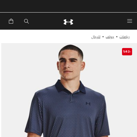
خصم إضافي 20%*. باستخدام الكود EXTRA20
رياضات
جولف
للرجال
-%43