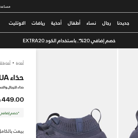
مساعدة
جديدنا
رجال
نساء
أطفال
أحذية
رياضات
الاوتليت
خصم إضافي 20%*. باستخدام الكود EXTRA20
أحذية
أحذية لل
حذاء UA فانتوم 1 للرجال
حذاء للرجال والنس
449.00 درهم
*خصم إضافي 20%. كود الخصم: TRA20
بيعت بالكامل