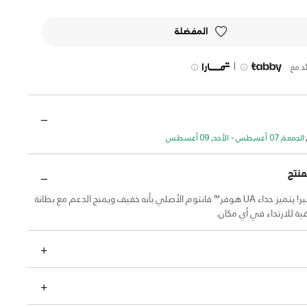
المفضلة
|
د مع
الجمعة, 07 أغسطس - الأحد, 09 أغسطس
منتج
محبوب الجماهير! يتميز حذاء UA هوفر™ فانتوم الأصلي بأنه خفيف ويمنح الدعم مع بطانة
ية للارتداء في أي مكان.