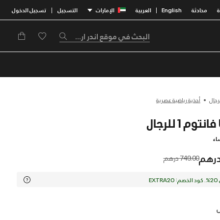
محادثة
English
العربية
الإمارات
التسجيل
تسجيل الدخول
|
|
رجال
أحذية رياضية عصرية
اء
Price reduced from
to
749.00 درهم
EX