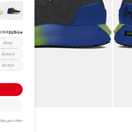
elected
Size
US
UK
EU
EU 42
EU 44.5
EU 47.5
دفعات بدون فوائ