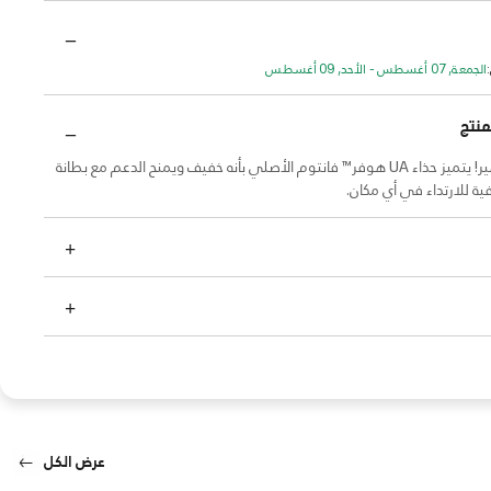
الجمعة, 07 أغسطس - الأحد, 09 أغسطس
منتج
محبوب الجماهير! يتميز حذاء UA هوفر™ فانتوم الأصلي بأنه خفيف ويمنح الدعم مع بطانة
ية للارتداء في أي مكان.
عرض الكل