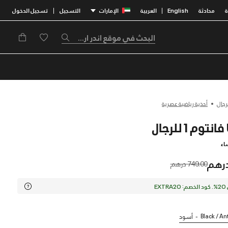
محادثة
English
العربية
الإمارات
التسجيل
تسجيل الدخول
|
|
رجال
أحذية رياضية عصرية
اء
Price reduced from
to
749.00 درهم
EX
Black / An
أسود