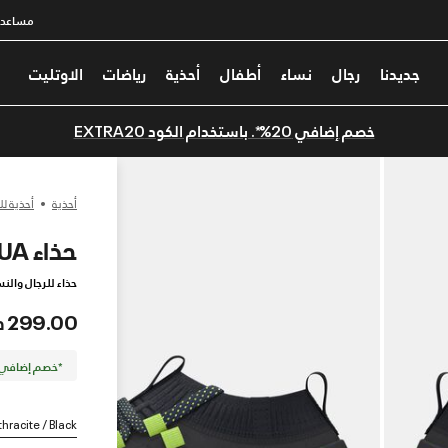
مساعدة
جديدنا
رجال
نساء
أطفال
أحذية
رياضات
الاوتليت
خصم إضافي 20%*. باستخدام الكود EXTRA20
أحذية
أحذية لل
حذاء UA فانتوم 1 للرجال
حذاء للرجال والنس
299.00 درهم
*خصم إضافي 20%. كود الخصم: TRA20
thracite / Black