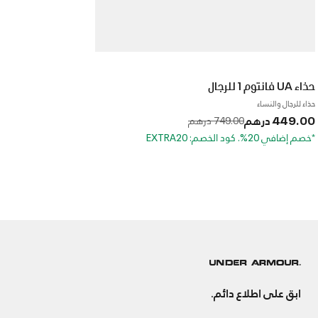
حذاء UA فانتوم 1 للرجال
حذاء للرجال والنساء
449.00 درهم
to
Price reduced from
749.00 درهم
*خصم إضافي 20%. كود الخصم: EXTRA20
ابق على اطلاع دائم.