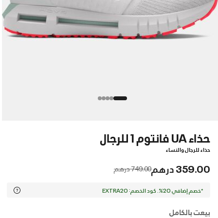
حذاء UA فانتوم 1 للرجال
حذاء للرجال والنساء
359.00 درهم
Price reduced from
to
749.00 درهم
*خصم إضافي 20%. كود الخصم: EXTRA20
بيعت بالكامل