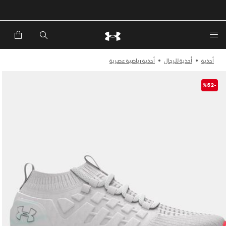
خصم إضافي 20%*. باستخدام الكود EXTRA20
أحذية
أحذية للرجال
أحذية رياضية عصرية
-%52