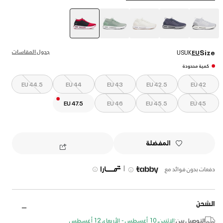
selected
جدول المقاسات
Size
US
UK
EU
كمية محدودة
EU 44.5
EU 44
EU 43
EU 42.5
EU 42
EU 47.5
EU 46
EU 45.5
EU 45
المفضلة
|
دفعات بدون فوائد مع
الشحن
التوصيل بين:
الإثنين, 10 أغسطس - الأربعاء, 12 أغسطس