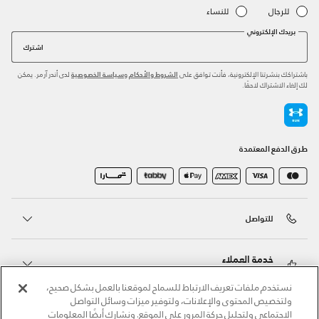
للرجال
للنساء
بريدك الإلكتروني
اشترك
باشتراكك بنشرتنا الإلكترونية، فأنت توافق على
و
لدى أندر آرمر. يمكن
الشروط والأحكام
سياسة الخصوصية
لك إلغاء الاشتراك لاحقًا.
طرق الدفع المعتمدة
للتواصل
خدمة العملاء
نستخدم ملفات تعريف الارتباط للسماح لموقعنا بالعمل بشكل صحيح،
ولتخصيص المحتوى والإعلانات، ولتوفير ميزات وسائل التواصل
حول أندر آرمر
الاجتماعي ولتحليل حركة المرور على الموقع. ونشارك أيضًا المعلومات