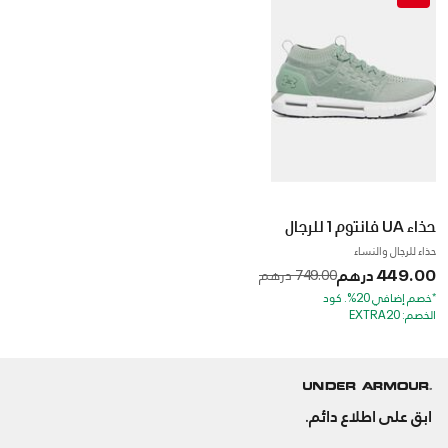
حذاء UA فانتوم 1 للرجال
حذاء للرجال والنساء
449.00 درهم
to
Price reduced from
749.00 درهم
*خصم إضافي 20%. كود
الخصم: EXTRA20
ابق على اطلاع دائم.