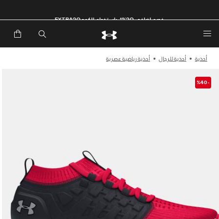
خصم إضافي 20%*. باستخدام الكود EXTRA20
أحذية
أحذية للرجال
أحذية رياضية عصرية
-%40