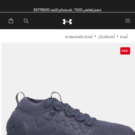
خصم إضافي 20%*. باستخدام الكود EXTRA20
أحذية
أحذية للرجال
أحذية رياضية عصرية
-%40