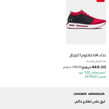
حذاء UA فانتوم 1 للرجال
حذاء للرجال والنساء
449.00 درهم
to
Price reduced from
749.00 درهم
*خصم إضافي 20%. كود
الخصم: EXTRA20
ابق على اطلاع دائم.