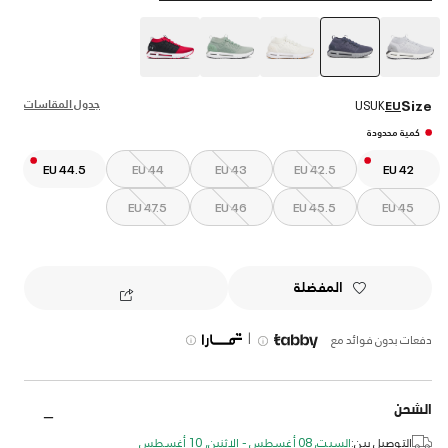
selected
جدول المقاسات
Size
US
UK
EU
كمية محدودة
EU 44.5
EU 44
EU 43
EU 42.5
EU 42
EU 47.5
EU 46
EU 45.5
EU 45
المفضلة
|
دفعات بدون فوائد مع
الشحن
التوصيل بين:
السبت, 08 أغسطس - الإثنين, 10 أغسطس