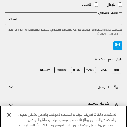
للرجال
للنساء
بريدك الإلكتروني
اشترك
باشتراكك بنشرتنا الإلكترونية، فأنت توافق على
و
لدى أندر آرمر. يمكن
الشروط والأحكام
سياسة الخصوصية
لك إلغاء الاشتراك لاحقًا.
طرق الدفع المعتمدة
للتواصل
خدمة العملاء
نستخدم ملفات تعريف الارتباط للسماح لموقعنا بالعمل بشكل صحيح،
ولتخصيص المحتوى والإعلانات، ولتوفير ميزات وسائل التواصل
حول أندر آرمر
الاجتماعي ولتحليل حركة المرور على الموقع. ونشارك أيضًا المعلومات