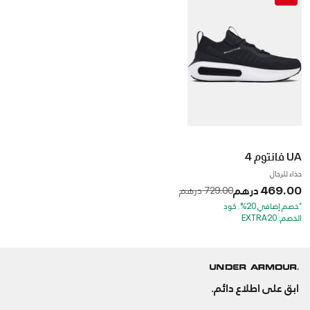
UA فانتوم 4
حذاء للرجال
469.00 درهم
to
Price reduced from
729.00 درهم
*خصم إضافي 20%. كود
الخصم: EXTRA20
ابق على اطلاع دائم.