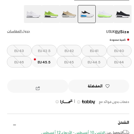
selected
جدول المقاسات
Size
US
UK
EU
كمية محدودة
EU 43
EU 42.5
EU 42
EU 41
EU 40
EU 46
EU 45.5
EU 45
EU 44.5
EU 44
المفضلة
|
دفعات بدون فوائد مع
الشحن
التوصيل بين:
الإثنين, 10 أغسطس - الأربعاء, 12 أغسطس