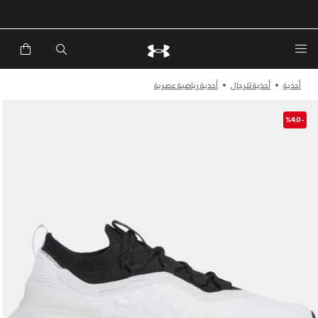
أحذية
أحذية للرجال
أحذية رياضية عصرية
-%40