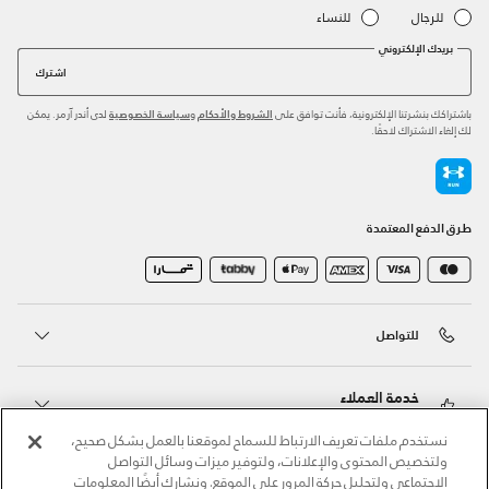
للرجال
للنساء
بريدك الإلكتروني
اشترك
باشتراكك بنشرتنا الإلكترونية، فأنت توافق على
و
لدى أندر آرمر. يمكن
الشروط والأحكام
سياسة الخصوصية
لك إلغاء الاشتراك لاحقًا.
طرق الدفع المعتمدة
للتواصل
خدمة العملاء
نستخدم ملفات تعريف الارتباط للسماح لموقعنا بالعمل بشكل صحيح،
ولتخصيص المحتوى والإعلانات، ولتوفير ميزات وسائل التواصل
حول أندر آرمر
الاجتماعي ولتحليل حركة المرور على الموقع. ونشارك أيضًا المعلومات