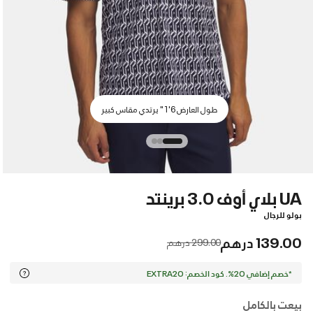
طول العارض 6'1" يرتدي مقاس كبير
UA بلاي أوف 3.0 برينتد
بولو للرجال
139.00 درهم
Price reduced from
to
299.00 درهم
*خصم إضافي 20%. كود الخصم: EXTRA20
بيعت بالكامل