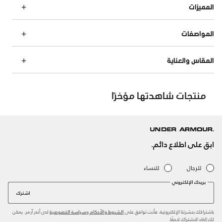
المميزات
المواصفات
المقاس والعناية
منتجات شاهدتها مؤخرًا
ابق على اطلاع دائم.
للرجال
للنساء
بريدك الإلكتروني
اشترك
باشتراكك بنشرتنا الإلكترونية، فأنت توافق على
و
لدى أندر آرمر. يمكن
الشروط والأحكام
سياسة الخصوصية
لك إلغاء الاشتراك لاحقًا.