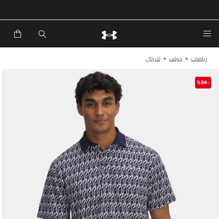
خصم إضافي 20%*. باستخدام الكود EXTRA20
رياضات
جولف
للرجال
-%54