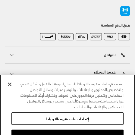
طرق الدفع المعتمدة
للتواصل
خدمة العملاء
نستخدم ملفات تعريف الارتباط للسماح لموقعنا بالعمل بشكل صحيح،
ولتخصيص المحتوى والإعلانات، ولتوفير ميزات وسائل التواصل
حول أندر آرمر
الاجتماعي ولتحليل حركة المرور على الموقع. ونشارك أيضًا المعلومات
حول استخدامك موقعنا مع شركائنا على مستوى وسائل التواصل
الاجتماعي والإعلانات والتحليلات.
أندر آرمر على الشبكات الاجتماعية
إعدادات ملف تعريف الارتباط
©2026 الحقوق محفوظة لشركة اثلوسيتي ش.ذ.م.م،
سياسة الخصوصية
/
الشروط والأحكام
/
سياسة الكوكيز