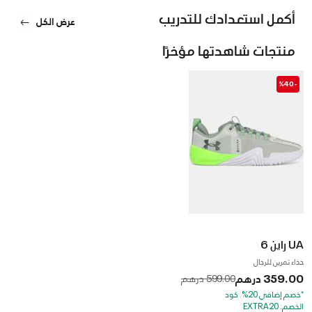
أكمل استعدادك للتدريب
عرض الكل
منتجات شاهدتها مؤخرًا
-%40
UA راين 6
حذاء تمرين للرجال
359.00 درهم
to
Price reduced from
599.00 درهم
*خصم إضافي 20%. كود
الخصم: EXTRA20