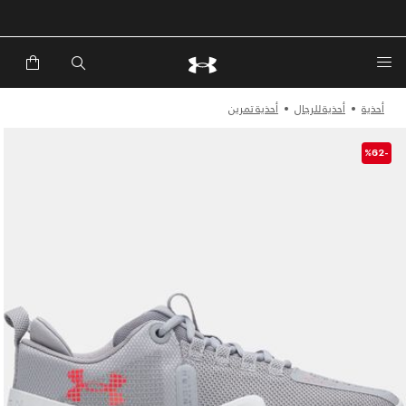
أحذية
أحذية للرجال
أحذية تمرين
-%62