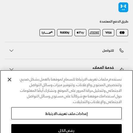
طرق الدفع المعتمدة
للتواصل
خدمة العملاء
نستخدم ملفات تعريف الارتباط للسماح لموقعنا بالعمل بشكل صحيح،
ولتخصيص المحتوى والإعلانات، ولتوفير ميزات وسائل التواصل
حول أندر آرمر
الاجتماعي ولتحليل حركة المرور على الموقع. ونشارك أيضًا المعلومات
حول استخدامك موقعنا مع شركائنا على مستوى وسائل التواصل
الاجتماعي والإعلانات والتحليلات.
أندر آرمر على الشبكات الاجتماعية
إعدادات ملف تعريف الارتباط
©2026 الحقوق محفوظة لشركة اثلوسيتي ش.ذ.م.م،
سياسة الخصوصية
/
الشروط والأحكام
/
سياسة الكوكيز
رفض الكل