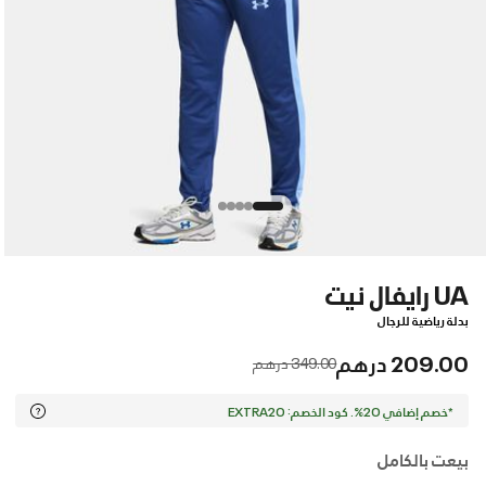
UA رايفال نيت
بدلة رياضية للرجال
209.00 درهم
Price reduced from
to
349.00 درهم
*خصم إضافي 20%. كود الخصم: EXTRA20
بيعت بالكامل