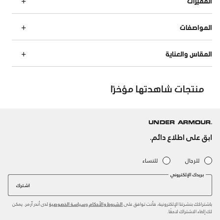
المميزات
المواصفات
المقاس والعناية
منتجات شاهدتها مؤخرًا
ابق على اطلاع دائم.
للرجال
للنساء
بريدك الإلكتروني
اشترك
باشتراكك بنشرتنا الإلكترونية، فأنت توافق على
و
لدى أندر آرمر. يمكن
الشروط والأحكام
سياسة الخصوصية
لك إلغاء الاشتراك لاحقًا.