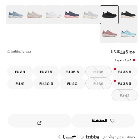
selected
جدول المقاسات
Size
US
UK
EU
كمية محدودة
EU 38
EU 37.5
EU 36.5
EU 36
EU 35.5
EU 41
EU 40.5
EU 40
EU 39
EU 38.5
EU 42
المفضلة
|
دفعات بدون فوائد مع