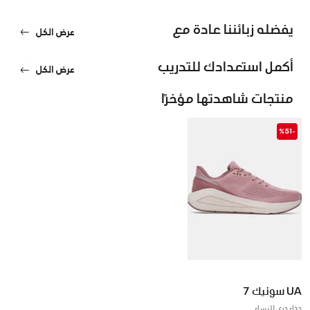
يفضله زبائننا عادة مع
عرض الكل
أكمل استعدادك للتدريب
عرض الكل
منتجات شاهدتها مؤخرًا
-%51
UA سونيك 7
حذاء جري للنساء