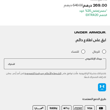
269.00 درهم
to
Price reduced from
549.00 درهم
*خصم إضافي 20%. كود
الخصم: EXTRA20
ابق على اطلاع دائم.
للرجال
للنساء
بريدك الإلكتروني
اشترك
باشتراكك بنشرتنا الإلكترونية، فأنت توافق على
و
لدى أندر آرمر. يمكن
الشروط والأحكام
سياسة الخصوصية
لك إلغاء الاشتراك لاحقًا.
طرق الدفع المعتمدة