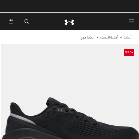
خصم إضافي 20%*. باستخدام الكود EXTRA20
أحذية
أحذية للنساء
أحذية جري
-%35