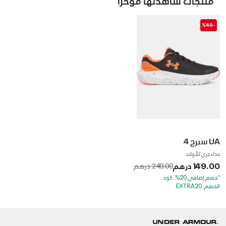
-%40
UA سيرج 4
حذاء جري للأولاد
149.00 درهم
to
Price reduced from
249.00 درهم
*خصم إضافي 20%. كود
الخصم: EXTRA20