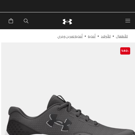
خصم إضافي 20%*. باستخدام الكود EXTRA20
للأطفال
للأولاد
أحذية
أحذية تمرين وجري
-%40