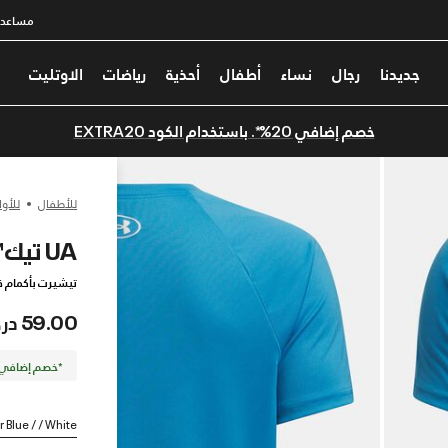
مساعدة
جديدنا
رجال
نساء
أطفال
أحذية
رياضات
الاوتليت
خصم إضافي 20%*. باستخدام الكود EXTRA20
للأطفال
للأول
UA تيك™ بيج لوجو
تيشيرت بأكمام ق
59.00 درهم
*خصم إضافي 20%. كود الخصم: TRA20
r Blue / / White