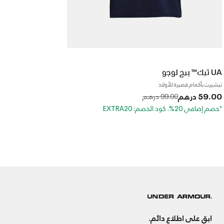
UA تيك™ بيج لوجو
تيشيرت بأكمام قصيرة للأولاد
59.00 درهم
to
Price reduced from
99.00 درهم
*خصم إضافي 20%. كود الخصم: EXTRA20
ابق على اطلاع دائم.