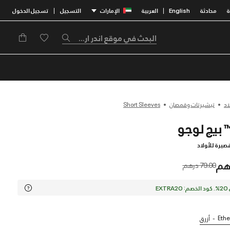
محادثة
English
العربية
الإمارات
التسجيل
تسجيل الدخول
|
|
اد
تيشيرتات وقمصان
Short Sleeves
صيرة للأولاد
Price reduced from
to
79.00 درهم
EX
Ethe
أزرق