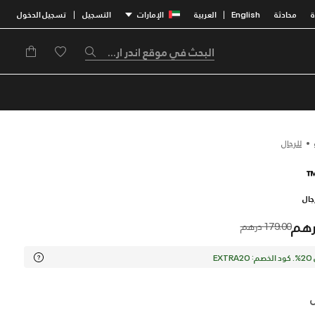
محادثة
English
العربية
الإمارات
التسجيل
تسجيل الدخول
|
|
للرجال
جال
Price reduced from
to
179.00 درهم
EX