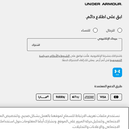
ابق على اطلاع دائم.
للرجال
للنساء
بريدك الإلكتروني
اشترك
باشتراكك بنشرتنا الإلكترونية، فأنت توافق على
و
الشروط والأحكام
سياسة
لدى أندر آرمر. يمكن لك إلغاء الاشتراك لاحقًا.
الخصوصية
طرق الدفع المعتمدة
©2026 الحقوق محفوظة لشركة اثلوسيتي ش.ذ.م.م،
سياسة الخصوصية
/
الشروط والأحكام
/
سياسة الكوكي
نستخدم ملفات تعريف الارتباط للسماح لموقعنا بالعمل بشكل صحيح، ولتخصيص المحت
الاجتماعي ولتحليل حركة المرور على الموقع. ونشارك أيضًا المعلومات حول استخدا
الاجتماعي والإعلانات والتحليلات.