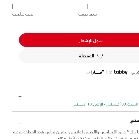
قصة ضيقة
قصة ضاغطة
سجل للإشعار
المفضلة
|
د مع
السبت, 08 أغسطس - الإثنين, 10 أغسطس
منتج
تعد تشكيلة UA تيك™ خيارنا الأساسي والأصلي لملابس التمرين فتأتي هذه القطعة بقصة
يف لانتعاش دائم. إنها كل ما تحتاجه لأداء مثالي.