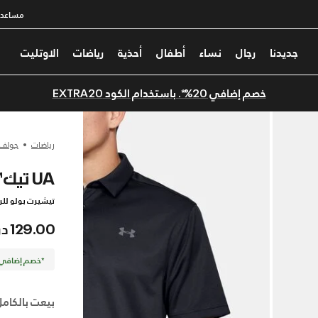
مساعدة
جديدنا
رجال
نساء
أطفال
أحذية
رياضات
الاوتليت
خصم إضافي 20%*. باستخدام الكود EXTRA20
رياضات
جولف
UA تيك™
تيشيرت بولو للر
129.00 درهم
*خصم إضافي 20%. كود الخصم: TRA20
بيعت بالكامل