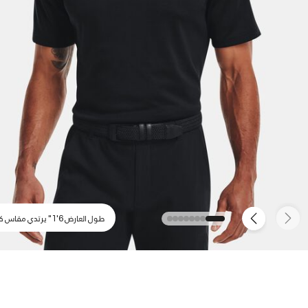
طول العارض 6'1" يرتدي مقاس كبير