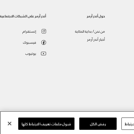
حول أندر آرمر
أندر آرمر على الشبكات الاجتماعية
من نحن / بداية الحكاية
إنستقرام
أخبار أندر آرمر
فيسبوك
يوتيوب
رتباط
رفض الكل
قبول ملفات تعريف الارتباط كلها