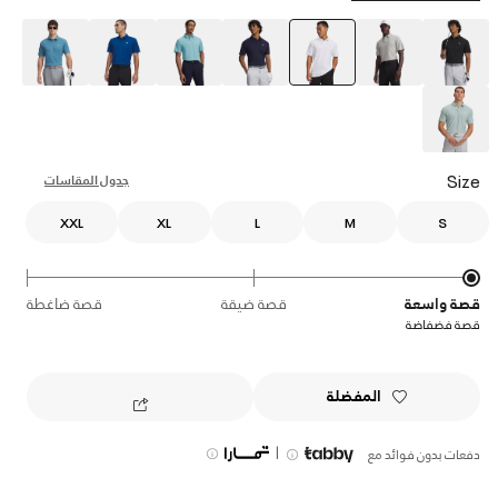
selected
Size
جدول المقاسات
XXL
XL
L
M
S
قصة واسعة
قصة ضيقة
قصة ضاغطة
قصة فضفاضة
المفضلة
|
دفعات بدون فوائد مع