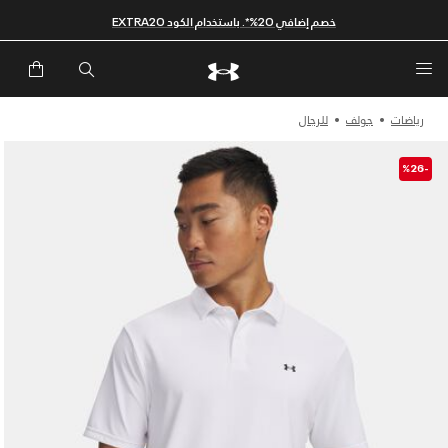
خصم إضافي 20%*. باستخدام الكود EXTRA20
رياضات
جولف
للرجال
-%26