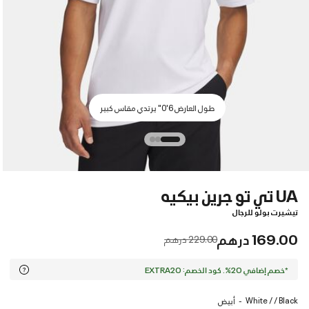
طول العارض 6'0" يرتدي مقاس كبير
UA تي تو جرين بيكيه
تيشيرت بولو للرجال
169.00 درهم
Price reduced from
to
229.00 درهم
*خصم إضافي 20%. كود الخصم: EXTRA20
White / / Black
أبيض