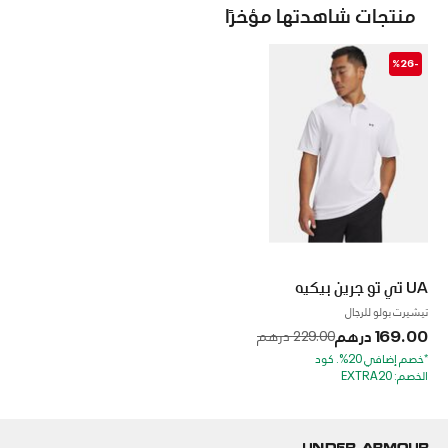
منتجات شاهدتها مؤخرًا
-%26
UA تي تو جرين بيكيه
تيشيرت بولو للرجال
169.00 درهم
to
Price reduced from
229.00 درهم
*خصم إضافي 20%. كود
الخصم: EXTRA20