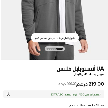
طول العارض 6'2" يرتدي مقاس كبير
UA أنستوبابل فليس
هودي بسحاب كامل للرجال
219.00 درهم
Price reduced from
to
499.00 درهم
*خصم إضافي 20%. كود الخصم: EXTRA20
Castlerock / / Black
رمادي