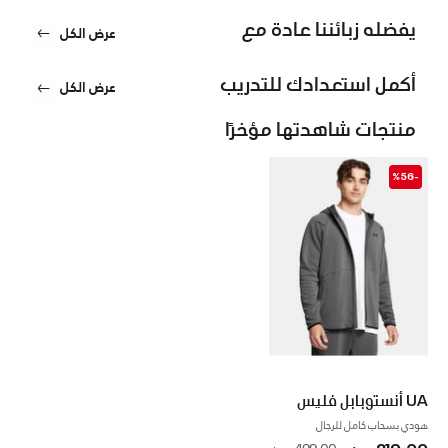
يفضله زبائننا عادة مع
عرض الكل
أكمل استعدادك للتدريب
عرض الكل
منتجات شاهدتها مؤخرًا
-%56
UA أنستوبابل فليس
هودي بسحاب كامل للرجال
219.00 درهم
to
Price reduced from
499.00 درهم